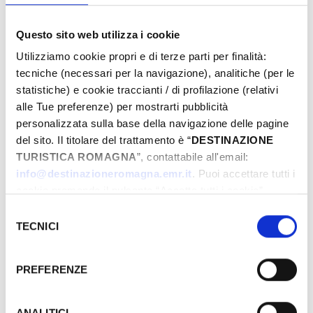
Die Veranstaltungen können sich ändern. Bitte
kontaktieren Sie die Organisatoren, bevor Sie
Questo sito web utilizza i cookie
vor Ort sind.
Utilizziamo cookie propri e di terze parti per finalità:
tecniche (necessari per la navigazione), analitiche (per le
VERANSTALTUNGSLINK
statistiche) e cookie traccianti / di profilazione (relativi
alle Tue preferenze) per mostrarti pubblicità
personalizzata sulla base della navigazione delle pagine
BUCHEN
del sito. Il titolare del trattamento è “
DESTINAZIONE
TURISTICA ROMAGNA
”, contattabile all'email:
­WO
info@destinazioneromagna.emr.it
. Puoi accettare tutti i
cookie premendo il pulsante “Accetta tutti i cookie”,
proseguire cliccando su “Usa solo i cookie necessari" o
Selezione
gestire le tue preferenze facendo clic su “Personalizza”.
TECNICI
del
Qualora acconsenti a tutti i cookie i Tuoi dati potranno
consenso
essere trasferiti da Google in USA, Paese che
PREFERENZE
attualmente non fornisce garanzie idonee per il
trattamento dei Tuoi dati. Google ha dichiarato
l’implementazione di misure supplementari di sicurezza a
ANALITICI