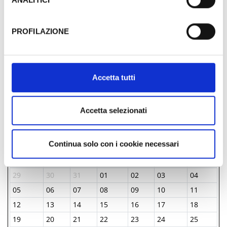
Tutela dei navigatori, che abbiamo valutato essere
sufficienti.
PROFILAZIONE
Al fine di revocare il consenso prestato e visualizzare le
informazioni complete sul trattamento dati clicca qui:
Cookie Policy
Accetta tutti
FREI
Accetta selezionati
TAGE & STUNDEN
Continua solo con i cookie necessari
Januar-1970
Mon
Die
Mit
Don
Fre
Sam
Son
29
30
31
01
02
03
04
05
06
07
08
09
10
11
12
13
14
15
16
17
18
19
20
21
22
23
24
25