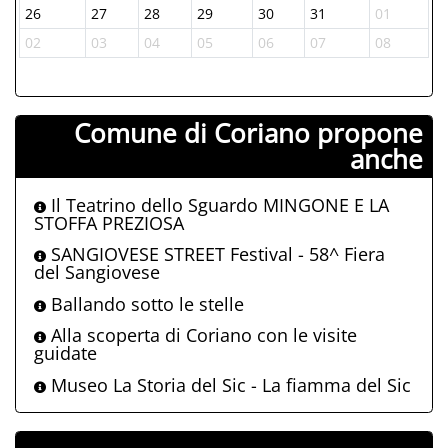
26
27
28
29
30
31
01
02
03
04
05
06
07
08
Comune di Coriano propone
anche
Il Teatrino dello Sguardo MINGONE E LA
STOFFA PREZIOSA
SANGIOVESE STREET Festival - 58^ Fiera
del Sangiovese
Ballando sotto le stelle
Alla scoperta di Coriano con le visite
guidate
Museo La Storia del Sic - La fiamma del Sic