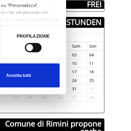
FREI
c su “Personalizza”.
aese che attualmente non
one di misure supplementari di
TAGE & STUNDEN
PROFILAZIONE
Januar-1970
 dati clicca qui:
Cookie
on
Die
Mit
Don
Fre
Sam
Son
9
30
31
01
02
03
04
5
06
07
08
09
10
11
2
13
14
15
16
17
18
Accetta tutti
9
20
21
22
23
24
25
6
27
28
29
30
31
01
2
03
04
05
06
07
08
Comune di Rimini propone