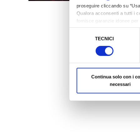
proseguire cliccando su “Usa 
Qualora acconsenti a tutti i 
fornisce garanzie idonee per 
sicurezza a Tutela dei naviga
Selezione
TECNICI
del
Al fine di revocare il consens
consenso
Policy
Continua solo con i c
necessari