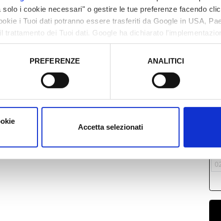
solo i cookie necessari" o gestire le tue preferenze facendo cli
cookie i Tuoi dati potranno essere trasferiti da Google in USA, P
il trattamento dei Tuoi dati. Google ha dichiarato l’implementazi
tori, che abbiamo valutato essere sufficienti.
PREFERENZE
ANALITICI
o prestato e visualizzare le informazioni complete sul trattamento
M
2
0
1
ookie
Accetta selezionati
1
2
0