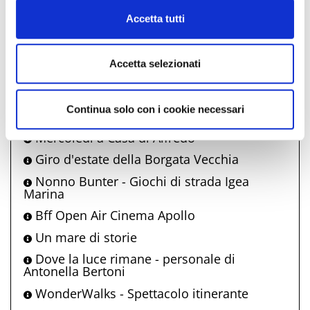
Fiesta! Music & Food
Cookie Policy
Accetta tutti
Bell'Italia
La carrozza incantata
Accetta selezionati
Fuochi di ferragosto
Onde di Vino
Continua solo con i cookie necessari
Messa Rock
Mercoledì a Casa di Alfredo
Giro d'estate della Borgata Vecchia
Nonno Bunter - Giochi di strada Igea
Marina
Bff Open Air Cinema Apollo
Un mare di storie
Dove la luce rimane - personale di
Antonella Bertoni
WonderWalks - Spettacolo itinerante