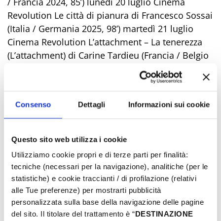
/ Francia 2024, 85’) lunedì 20 luglio Cinema
Revolution Le città di pianura di Francesco Sossai
(Italia / Germania 2025, 98’) martedì 21 luglio
Cinema Revolution L’attachment – La tenerezza
(L’attachment) di Carine Tardieu (Francia / Belgio
2024, 106’) giovedì 23 luglio Cinema Revolution
Nguyen Kitchen (Dansla cuisine des Nguyen) di
Stéphane Ly-Cuong (Francia 2024, 99’) domenica
Consenso
Dettagli
Informazioni sui cookie
26 luglio Marty Supreme di Josh Safdie (USA
2025, 150’) lunedì 27 luglio Cinema Revolution
Gioia mia di Margherita Spampinato (Italia 2025,
Questo sito web utilizza i cookie
90’) giovedì 30 luglio Cinema Revolution Nouvelle
Utilizziamo cookie propri e di terze parti per finalità:
Vague di Richard Linklater (Francia 2025, 105')
tecniche (necessari per la navigazione), analitiche (per le
sabato 1 agosto Cinema Revolution Amarga
statistiche) e cookie traccianti / di profilazione (relativi
Navidad di Pedro Almodóvar (Spagna 2026, 111’)
alle Tue preferenze) per mostrarti pubblicità
domenica 2 agosto Cinema Revolution Divine
personalizzata sulla base della navigazione delle pagine
comedy (Komedi-e el?hi) di Ali Asgari (Iran /
del sito. Il titolare del trattamento è “
DESTINAZIONE