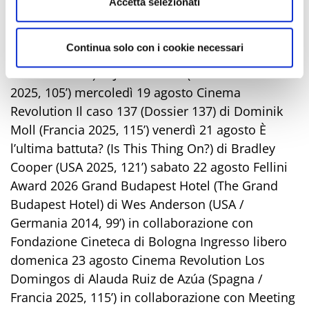
Accetta selezionati
a Taipei (Zu?pi?z? n?hái) di Shih-Ching Tsou
(Taiwan / USA 2025, 108’) martedì 18 agosto
Continua solo con i cookie necessari
Cinema Revolution Un semplice incidente (Yak
ta??dof-e s?de) di Jafar Panahi (Iran / Francia
2025, 105’) mercoledì 19 agosto Cinema
Revolution Il caso 137 (Dossier 137) di Dominik
Moll (Francia 2025, 115’) venerdì 21 agosto È
l’ultima battuta? (Is This Thing On?) di Bradley
Cooper (USA 2025, 121’) sabato 22 agosto Fellini
Award 2026 Grand Budapest Hotel (The Grand
Budapest Hotel) di Wes Anderson (USA /
Germania 2014, 99’) in collaborazione con
Fondazione Cineteca di Bologna Ingresso libero
domenica 23 agosto Cinema Revolution Los
Domingos di Alauda Ruiz de Azúa (Spagna /
Francia 2025, 115’) in collaborazione con Meeting