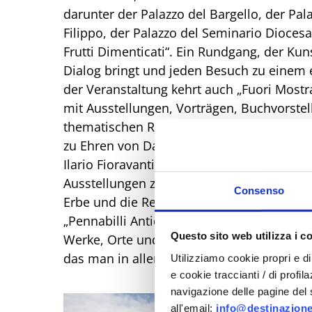
darunter der Palazzo del Bargello, der Pala
Filippo, der Palazzo del Seminario Dioces
Frutti Dimenticati“. Ein Rundgang, der Kun
Dialog bringt und jeden Besuch zu einem e
der Veranstaltung kehrt auch „Fuori Most
mit Ausstellungen, Vorträgen, Buchvorste
thematischen Rundgängen begleitet. Zu de
zu Ehren von Dario Fo anlässlich seines 1
Ilario Fioravanti, Vorträge zur kunsthisto
Ausstellungen zeitgenössischer Kunst sowi
Consenso
Erbe und die Region in den Mittelpunkt stel
„Pennabilli Antiquariato“: eine Reise durc
Questo sito web utilizza i c
Werke, Orte und Landschaften begegnen u
das man in aller Ruhe erleben und entdec
Utilizziamo cookie propri e di 
e cookie traccianti / di profil
navigazione delle pagine del si
all'email:
info@destinazione