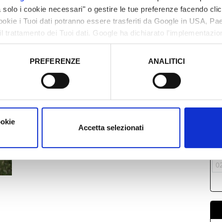
solo i cookie necessari" o gestire le tue preferenze facendo cli
cookie i Tuoi dati potranno essere trasferiti da Google in USA, P
il trattamento dei Tuoi dati. Google ha dichiarato l’implementazi
tori, che abbiamo valutato essere sufficienti.
PREFERENZE
ANALITICI
o prestato e visualizzare le informazioni complete sul trattamento
M
2
0
1
ookie
Accetta selezionati
1
2
0