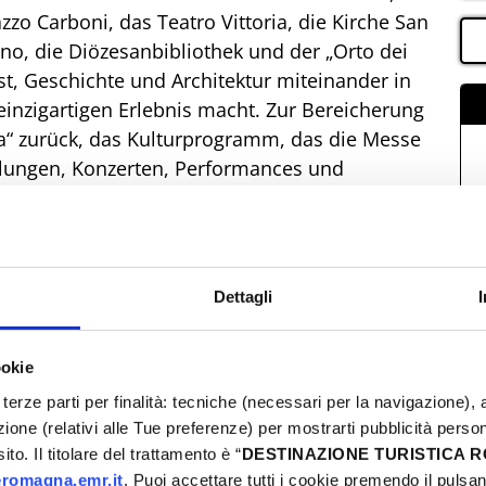
zzo Carboni, das Teatro Vittoria, die Kirche San
ano, die Diözesanbibliothek und der „Orto dei
st, Geschichte und Architektur miteinander in
inzigartigen Erlebnis macht. Zur Bereicherung
ra“ zurück, das Kulturprogramm, das die Messe
llungen, Konzerten, Performances und
n wichtigsten Terminen zählen die Ausstellung
00. Geburtstags, eine Ausstellung mit Werken von
rischen Vertiefung, Erzählrundgänge,
e zahlreiche Veranstaltungen, die das kulturelle
Dettagli
len. Das ist die authentischste Identität von
h Kunst, Geschichte und Schönheit, bei der sich
ookie
nd das Dorf in ein Freilichtmuseum verwandeln,
ken kann.
terze parti per finalità: tecniche (necessari per la navigazione), a
azione (relativi alle Tue preferenze) per mostrarti pubblicità perso
to. Il titolare del trattamento è “
DESTINAZIONE TURISTICA
romagna.emr.it
. Puoi accettare tutti i cookie premendo il pulsant