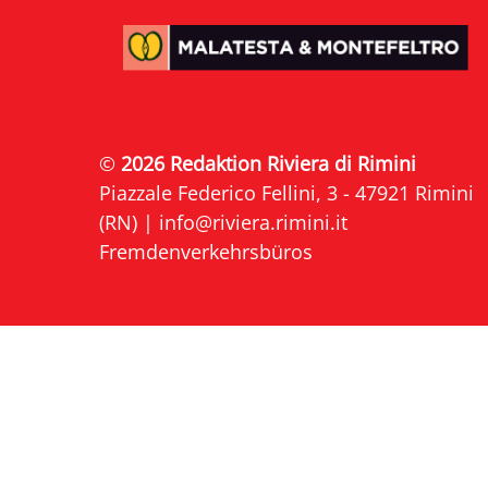
©
2026 Redaktion Riviera di Rimini
Piazzale Federico Fellini, 3 - 47921 Rimini
(RN) |
info@riviera.rimini.it
Fremdenverkehrsbüros