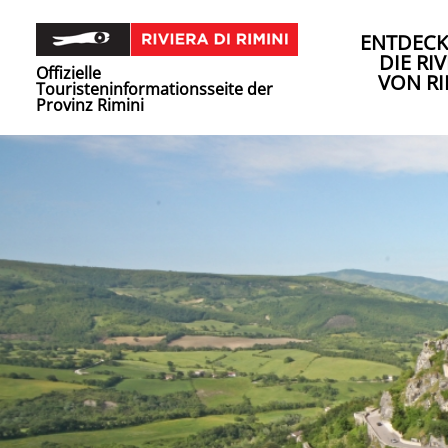
ENTDECK
DIE RIV
Offizielle
VON RI
Touristeninformationsseite der
Provinz Rimini