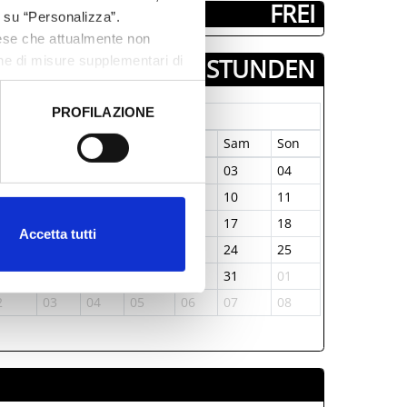
FREI
c su “Personalizza”.
aese che attualmente non
one di misure supplementari di
TAGE & STUNDEN
PROFILAZIONE
Januar-1970
 dati clicca qui:
Cookie
on
Die
Mit
Don
Fre
Sam
Son
9
30
31
01
02
03
04
5
06
07
08
09
10
11
2
13
14
15
16
17
18
Accetta tutti
9
20
21
22
23
24
25
6
27
28
29
30
31
01
2
03
04
05
06
07
08
ALLEGATI