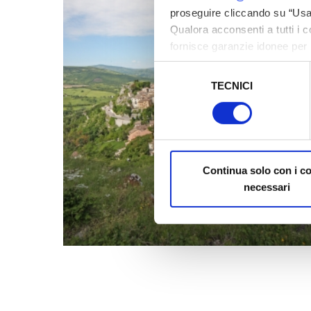
proseguire cliccando su “Usa 
Qualora acconsenti a tutti i 
fornisce garanzie idonee per 
sicurezza a Tutela dei naviga
Selezione
TECNICI
del
Al fine di revocare il consens
consenso
Policy
Continua solo con i c
necessari