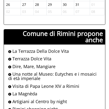
26
27
28
29
30
31
01
02
03
04
05
06
07
08
Comune di Rimini propone
anche
La Terrazza Della Dolce Vita
Terrazza Dolce Vita
Dire, Mare, Mangiare
Una notte al Museo: Eutyches e i mosaici
di età imperiale
Visita di Papa Leone XIV a Rimini
La Magnèda
Artigiani al Centro by night