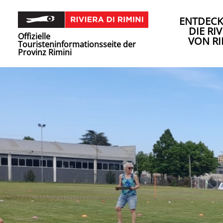
ENTDECK
DIE RIV
Offizielle
VON RI
Touristeninformationsseite der
Provinz Rimini