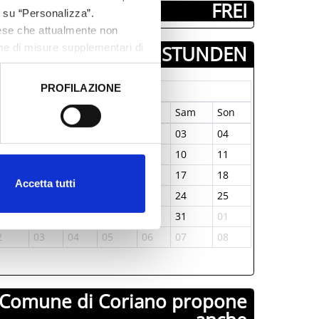
FREI
c su “Personalizza”.
aese che attualmente non
one di misure supplementari di
TAGE & STUNDEN
PROFILAZIONE
Januar-1970
 dati clicca qui:
Cookie
on
Die
Mit
Don
Fre
Sam
Son
9
30
31
01
02
03
04
5
06
07
08
09
10
11
2
13
14
15
16
17
18
Accetta tutti
9
20
21
22
23
24
25
6
27
28
29
30
31
01
2
03
04
05
06
07
08
Comune di Coriano propone