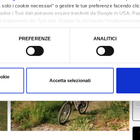
solo i cookie necessari" o gestire le tue preferenze facendo cli
cookie i Tuoi dati potranno essere trasferiti da Google in USA, P
il trattamento dei Tuoi dati. Google ha dichiarato l’implementazi
tori, che abbiamo valutato essere sufficienti.
PREFERENZE
ANALITICI
o prestato e visualizzare le informazioni complete sul trattamento
M
2
0
1
ookie
Accetta selezionati
1
2
0