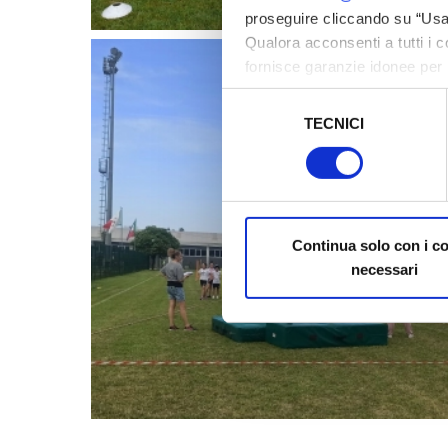
proseguire cliccando su “Usa 
Qualora acconsenti a tutti i 
fornisce garanzie idonee per 
sicurezza a Tutela dei naviga
Selezione
TECNICI
del
Al fine di revocare il consens
consenso
Policy
Continua solo con i c
necessari