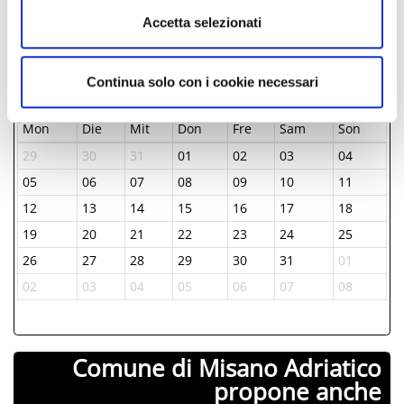
AB 18 €
Accetta selezionati
TAGE & STUNDEN
Continua solo con i cookie necessari
Januar-1970
Mon
Die
Mit
Don
Fre
Sam
Son
29
30
31
01
02
03
04
05
06
07
08
09
10
11
12
13
14
15
16
17
18
19
20
21
22
23
24
25
26
27
28
29
30
31
01
02
03
04
05
06
07
08
Comune di Misano Adriatico
propone anche