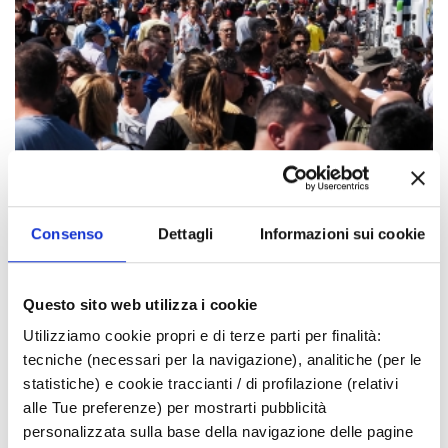
Consenso
Dettagli
Informazioni sui cookie
Die Veranstaltungen können sich ändern. Bitte
Questo sito web utilizza i cookie
kontaktieren Sie die Organisatoren, bevor Sie
Utilizziamo cookie propri e di terze parti per finalità:
vor Ort sind.
tecniche (necessari per la navigazione), analitiche (per le
statistiche) e cookie traccianti / di profilazione (relativi
VERANSTALTUNGSLINK
alle Tue preferenze) per mostrarti pubblicità
personalizzata sulla base della navigazione delle pagine