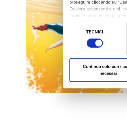
proseguire cliccando su “Usa 
Qualora acconsenti a tutti i 
fornisce garanzie idonee per 
sicurezza a Tutela dei naviga
Selezione
TECNICI
del
Al fine di revocare il consens
consenso
Policy
Continua solo con i c
necessari