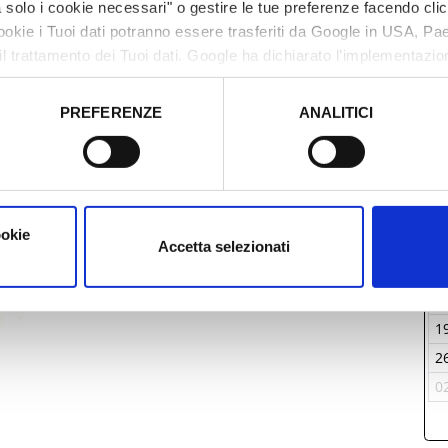
solo i cookie necessari" o gestire le tue preferenze facendo cli
cookie i Tuoi dati potranno essere trasferiti da Google in USA, P
il trattamento dei Tuoi dati. Google ha dichiarato l’implementazi
tori, che abbiamo valutato essere sufficienti.
PREFERENZE
ANALITICI
o prestato e visualizzare le informazioni complete sul trattamento
M
ookie
2
Accetta selezionati
0
1
1
2
0