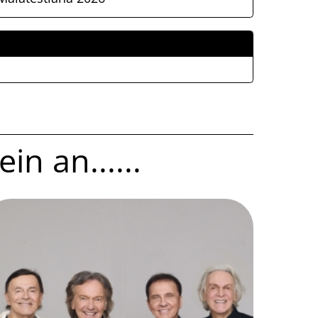
ALLEGATI
in an......