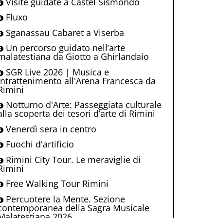
Visite guidate a Castel Sismondo
Fluxo
Sganassau Cabaret a Viserba
Un percorso guidato nell’arte
malatestiana da Giotto a Ghirlandaio
SGR Live 2026 | Musica e
intrattenimento all'Arena Francesca da
Rimini
Notturno d'Arte: Passeggiata culturale
alla scoperta dei tesori d’arte di Rimini
Venerdì sera in centro
Fuochi d'artificio
Rimini City Tour. Le meraviglie di
Rimini
Free Walking Tour Rimini
Percuotere la Mente. Sezione
contemporanea della Sagra Musicale
Malatestiana 2026