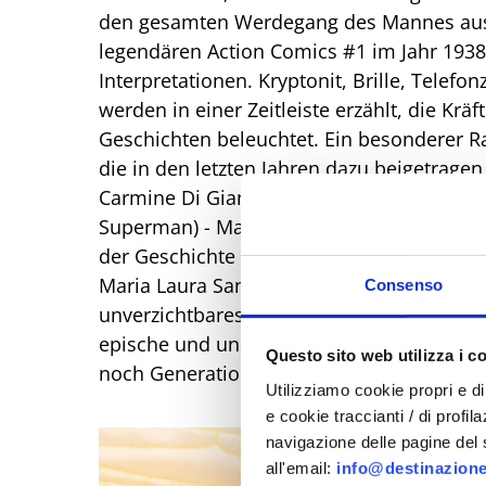
den gesamten Werdegang des Mannes aus 
legendären Action Comics #1 im Jahr 1938
Interpretationen. Kryptonit, Brille, Telef
werden in einer Zeitleiste erzählt, die Kr
Geschichten beleuchtet. Ein besonderer R
die in den letzten Jahren dazu beigetrage
Carmine Di Giandomenico (Absoluter Supe
Superman) - Marco Santucci (Injustice, Op
der Geschichte Superman: Inferno für das
Maria Laura Sanapo, Illustratorin für Wo
Consenso
unverzichtbares Ereignis für Fans, Sammle
epische und universelle Seite von Super
Questo sito web utilizza i c
noch Generationen inspiriert.
Utilizziamo cookie propri e di 
e cookie traccianti / di profil
navigazione delle pagine del si
all'email:
info@destinazione