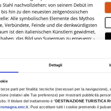
Stahl nachvollziehen: von seinem Debüt im
 bis hin zu den neuesten zeitgenössischen
onzelle: Alle symbolischen Elemente des Mythos
äfte, Verbündete, Feinde und die denkwürdigsten
aum ist den italienischen Künstlern gewidmet,
n haben, das Bild von Superman zu erneuern: -
rman) - Giuseppe Camuncoli (Die Abenteuer von
ening Day) - Fabio Celoni, Autor mit Marco Nucci
 internationale Album Superman - The World -
nder Woman und Green Lantern Ein
Dettagli
r und Familien, bei dem sie die menschliche,
man entdecken können, dem Helden, der immer
ookie
terze parti per finalità: tecniche (necessari per la navigazione), a
azione (relativi alle Tue preferenze) per mostrarti pubblicità perso
to. Il titolare del trattamento è “
DESTINAZIONE TURISTICA
romagna.emr.it
. Puoi accettare tutti i cookie premendo il pulsant