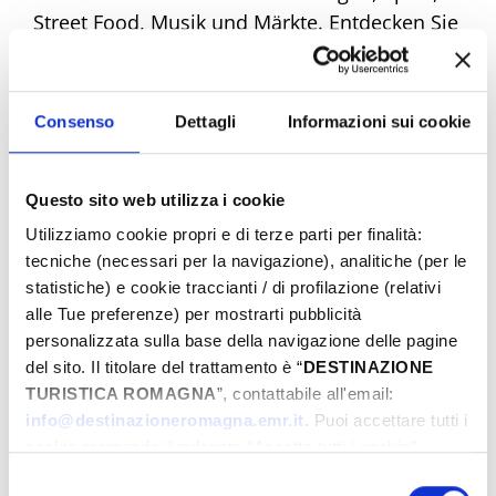
Street Food, Musik und Märkte. Entdecken Sie
alle Angebote und machen Sie sich bereit,
einzigartige Emotionen zu erleben. Buchen
Sie jetzt Ihr Traum-Ostern!
Consenso
Dettagli
Informazioni sui cookie
Questo sito web utilizza i cookie
Eventi di Pasqua Riviera Rimini
Utilizziamo cookie propri e di terze parti per finalità:
tecniche (necessari per la navigazione), analitiche (per le
statistiche) e cookie traccianti / di profilazione (relativi
Von
alle Tue preferenze) per mostrarti pubblicità
personalizzata sulla base della navigazione delle pagine
del sito. Il titolare del trattamento è “
DESTINAZIONE
TURISTICA ROMAGNA
”, contattabile all'email:
Bis
info@destinazioneromagna.emr.it
. Puoi accettare tutti i
cookie premendo il pulsante “Accetta tutti i cookie”,
proseguire cliccando su “Usa solo i cookie necessari" o
Selezione