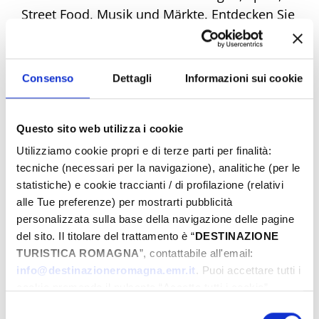
Street Food, Musik und Märkte. Entdecken Sie
alle Angebote und machen Sie sich bereit,
einzigartige Emotionen zu erleben. Buchen
Sie jetzt Ihr Traum-Ostern!
Consenso
Dettagli
Informazioni sui cookie
Questo sito web utilizza i cookie
Eventi di Pasqua Riviera Rimini
Utilizziamo cookie propri e di terze parti per finalità:
tecniche (necessari per la navigazione), analitiche (per le
statistiche) e cookie traccianti / di profilazione (relativi
Von
alle Tue preferenze) per mostrarti pubblicità
personalizzata sulla base della navigazione delle pagine
del sito. Il titolare del trattamento è “
DESTINAZIONE
TURISTICA ROMAGNA
”, contattabile all'email:
Bis
info@destinazioneromagna.emr.it
. Puoi accettare tutti i
cookie premendo il pulsante “Accetta tutti i cookie”,
proseguire cliccando su “Usa solo i cookie necessari" o
Selezione