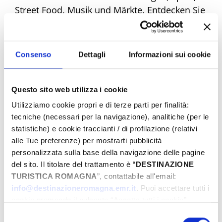
Street Food, Musik und Märkte. Entdecken Sie
alle Angebote und machen Sie sich bereit,
einzigartige Emotionen zu erleben. Buchen
Sie jetzt Ihr Traum-Ostern!
Consenso
Dettagli
Informazioni sui cookie
Questo sito web utilizza i cookie
Eventi di Pasqua Riviera Rimini
Utilizziamo cookie propri e di terze parti per finalità:
tecniche (necessari per la navigazione), analitiche (per le
statistiche) e cookie traccianti / di profilazione (relativi
Von
alle Tue preferenze) per mostrarti pubblicità
personalizzata sulla base della navigazione delle pagine
del sito. Il titolare del trattamento è “
DESTINAZIONE
TURISTICA ROMAGNA
”, contattabile all'email:
Bis
info@destinazioneromagna.emr.it
. Puoi accettare tutti i
cookie premendo il pulsante “Accetta tutti i cookie”,
proseguire cliccando su “Usa solo i cookie necessari" o
Selezione