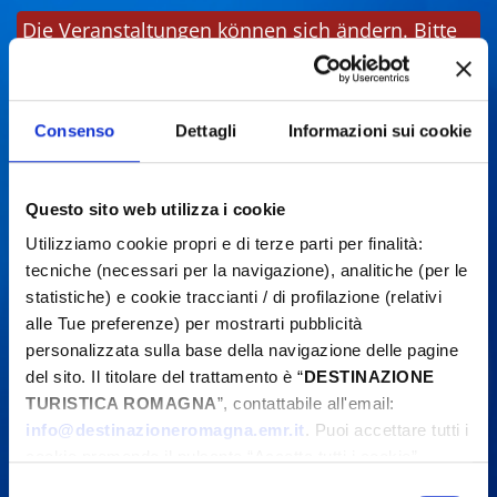
Die Veranstaltungen können sich ändern. Bitte
kontaktieren Sie die Organisatoren, bevor Sie
vor Ort sind.
Consenso
Dettagli
Informazioni sui cookie
Questo sito web utilizza i cookie
Utilizziamo cookie propri e di terze parti per finalità:
tecniche (necessari per la navigazione), analitiche (per le
statistiche) e cookie traccianti / di profilazione (relativi
alle Tue preferenze) per mostrarti pubblicità
personalizzata sulla base della navigazione delle pagine
del sito. Il titolare del trattamento è “
DESTINAZIONE
TURISTICA ROMAGNA
”, contattabile all'email:
info@destinazioneromagna.emr.it
. Puoi accettare tutti i
cookie premendo il pulsante “Accetta tutti i cookie”,
proseguire cliccando su “Usa solo i cookie necessari" o
Selezione