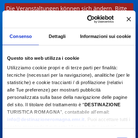
Die Veranstaltungen können sich ändern. Bitte
kontaktieren Sie die Organisatoren, bevor Sie
vor Ort sind.
Consenso
Dettagli
Informazioni sui cookie
Questo sito web utilizza i cookie
Utilizziamo cookie propri e di terze parti per finalità:
tecniche (necessari per la navigazione), analitiche (per le
statistiche) e cookie traccianti / di profilazione (relativi
alle Tue preferenze) per mostrarti pubblicità
personalizzata sulla base della navigazione delle pagine
del sito. Il titolare del trattamento è “
DESTINAZIONE
TURISTICA ROMAGNA
”, contattabile all'email:
info@destinazioneromagna.emr.it
. Puoi accettare tutti i
cookie premendo il pulsante “Accetta tutti i cookie”,
proseguire cliccando su “Usa solo i cookie necessari" o
Selezione