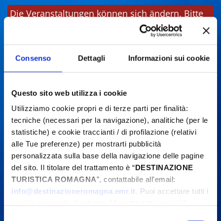
Die Veranstaltungen können sich ändern. Bitte
kontaktieren Sie die Organisatoren, bevor Sie
vor Ort sind.
Consenso
Dettagli
Informazioni sui cookie
Questo sito web utilizza i cookie
Utilizziamo cookie propri e di terze parti per finalità:
tecniche (necessari per la navigazione), analitiche (per le
statistiche) e cookie traccianti / di profilazione (relativi
alle Tue preferenze) per mostrarti pubblicità
personalizzata sulla base della navigazione delle pagine
del sito. Il titolare del trattamento è “
DESTINAZIONE
TURISTICA ROMAGNA
”, contattabile all'email:
info@destinazioneromagna.emr.it
. Puoi accettare tutti i
cookie premendo il pulsante “Accetta tutti i cookie”,
proseguire cliccando su “Usa solo i cookie necessari" o
Selezione