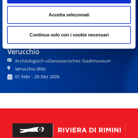
Accetta selezionati
Continua solo con i cookie necessari
Geschichten aus dem Jenseits. Das
Archäologische Museum von
Verucchio
Archäologisch-villanovianisches Stadtmuseum
Verucchio (RN)
01 Febr - 20 Dez 2026