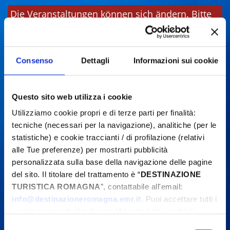
Die Veranstaltungen können sich ändern. Bitte
kontaktieren Sie die Organisatoren, bevor Sie
vor Ort sind.
Consenso
Dettagli
Informazioni sui cookie
Questo sito web utilizza i cookie
Utilizziamo cookie propri e di terze parti per finalità:
tecniche (necessari per la navigazione), analitiche (per le
statistiche) e cookie traccianti / di profilazione (relativi
alle Tue preferenze) per mostrarti pubblicità
personalizzata sulla base della navigazione delle pagine
del sito. Il titolare del trattamento è “
DESTINAZIONE
TURISTICA ROMAGNA
”, contattabile all'email:
info@destinazioneromagna.emr.it
. Puoi accettare tutti i
cookie premendo il pulsante “Accetta tutti i cookie”,
proseguire cliccando su “Usa solo i cookie necessari" o
Selezione