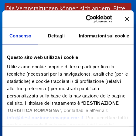
Die Veranstaltungen können sich ändern. Bitte
kontaktieren Sie die Organisatoren, bevor Sie
vor Ort sind.
Consenso
Dettagli
Informazioni sui cookie
Questo sito web utilizza i cookie
Utilizziamo cookie propri e di terze parti per finalità:
tecniche (necessari per la navigazione), analitiche (per le
statistiche) e cookie traccianti / di profilazione (relativi
alle Tue preferenze) per mostrarti pubblicità
personalizzata sulla base della navigazione delle pagine
del sito. Il titolare del trattamento è “
DESTINAZIONE
TURISTICA ROMAGNA
”, contattabile all'email:
info@destinazioneromagna.emr.it
. Puoi accettare tutti i
cookie premendo il pulsante “Accetta tutti i cookie”,
proseguire cliccando su “Usa solo i cookie necessari" o
Selezione