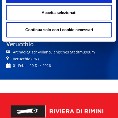
Accetta selezionati
Continua solo con i cookie necessari
Geschichten aus dem Jenseits. Das
Archäologische Museum von
Verucchio
Archäologisch-villanovianisches Stadtmuseum
Verucchio (RN)
01 Febr - 20 Dez 2026