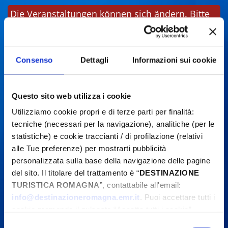
Die Veranstaltungen können sich ändern. Bitte
kontaktieren Sie die Organisatoren, bevor Sie
vor Ort sind.
Consenso
Dettagli
Informazioni sui cookie
Questo sito web utilizza i cookie
Utilizziamo cookie propri e di terze parti per finalità:
tecniche (necessari per la navigazione), analitiche (per le
statistiche) e cookie traccianti / di profilazione (relativi
alle Tue preferenze) per mostrarti pubblicità
personalizzata sulla base della navigazione delle pagine
del sito. Il titolare del trattamento è “
DESTINAZIONE
TURISTICA ROMAGNA
”, contattabile all'email:
info@destinazioneromagna.emr.it
. Puoi accettare tutti i
cookie premendo il pulsante “Accetta tutti i cookie”,
proseguire cliccando su “Usa solo i cookie necessari" o
Selezione