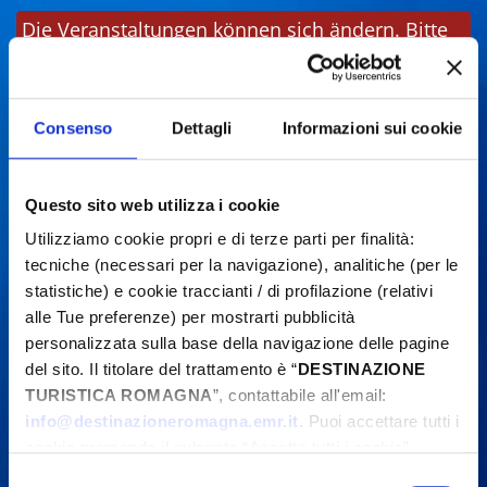
Die Veranstaltungen können sich ändern. Bitte
kontaktieren Sie die Organisatoren, bevor Sie
vor Ort sind.
Consenso
Dettagli
Informazioni sui cookie
Questo sito web utilizza i cookie
Utilizziamo cookie propri e di terze parti per finalità:
tecniche (necessari per la navigazione), analitiche (per le
statistiche) e cookie traccianti / di profilazione (relativi
alle Tue preferenze) per mostrarti pubblicità
personalizzata sulla base della navigazione delle pagine
del sito. Il titolare del trattamento è “
DESTINAZIONE
TURISTICA ROMAGNA
”, contattabile all'email:
info@destinazioneromagna.emr.it
. Puoi accettare tutti i
cookie premendo il pulsante “Accetta tutti i cookie”,
proseguire cliccando su “Usa solo i cookie necessari" o
Selezione