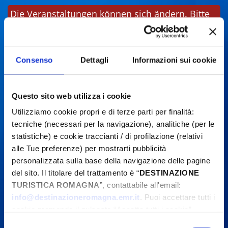
Die Veranstaltungen können sich ändern. Bitte
kontaktieren Sie die Organisatoren, bevor Sie
vor Ort sind.
Consenso
Dettagli
Informazioni sui cookie
Questo sito web utilizza i cookie
Utilizziamo cookie propri e di terze parti per finalità:
tecniche (necessari per la navigazione), analitiche (per le
statistiche) e cookie traccianti / di profilazione (relativi
alle Tue preferenze) per mostrarti pubblicità
personalizzata sulla base della navigazione delle pagine
del sito. Il titolare del trattamento è “
DESTINAZIONE
TURISTICA ROMAGNA
”, contattabile all'email:
info@destinazioneromagna.emr.it
. Puoi accettare tutti i
cookie premendo il pulsante “Accetta tutti i cookie”,
proseguire cliccando su “Usa solo i cookie necessari" o
Selezione