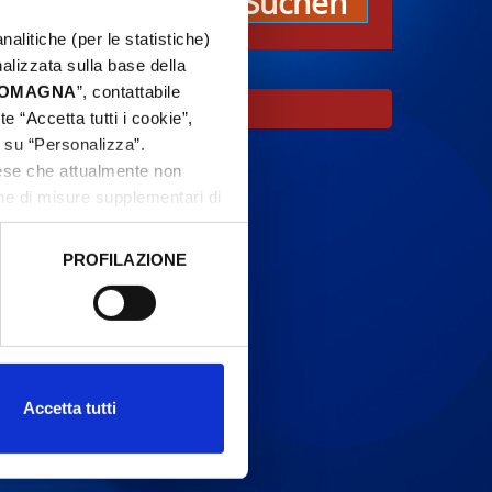
Suchen
nalitiche (per le statistiche)
nalizzata sulla base della
 ROMAGNA
”, contattabile
r Ort sind.
e “Accetta tutti i cookie”,
c su “Personalizza”.
aese che attualmente non
one di misure supplementari di
PROFILAZIONE
 dati clicca qui:
Cookie
Accetta tutti