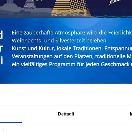
d
Eine zauberhafte Atmosphäre wird die Feierlichk
Weihnachts- und Silvesterzeit beleben.
r
Kunst und Kultur, lokale Traditionen, Entspann
Veranstaltungen auf den Plätzen, traditionelle M
i
ein vielfältiges Programm für jeden Geschmack u
nd Neujahr an der Riviera von Rimini
Dettagli
Stadt
Type