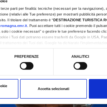
ookie
terze parti per finalità: tecniche (necessari per la navigazione), a
azione (relativi alle Tue preferenze) per mostrarti pubblicità perso
to. Il titolare del trattamento è “
DESTINAZIONE TURISTICA
itte kontaktieren Sie die Organisatoren, bevor Sie vo
romagna.emr.it
. Puoi accettare tutti i cookie premendo il pulsant
solo i cookie necessari" o gestire le tue preferenze facendo cli
cookie i Tuoi dati potranno essere trasferiti da Google in USA, P
il trattamento dei Tuoi dati. Google ha dichiarato l’implementazi
tori, che abbiamo valutato essere sufficienti.
PREFERENZE
ANALITICI
o prestato e visualizzare le informazioni complete sul trattamento
ookie
Accetta selezionati