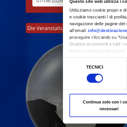
Questo sito web utilizza i c
Utilizziamo cookie propri e di 
e cookie traccianti / di profil
navigazione delle pagine del si
Die Veranstaltungen können sich ändern. B
all'email:
info@destinazione
proseguire cliccando su “Usa 
Qualora acconsenti a tutti i 
fornisce garanzie idonee per 
sicurezza a Tutela dei naviga
Selezione
TECNICI
del
Al fine di revocare il consens
consenso
Policy
Continua solo con i c
necessari