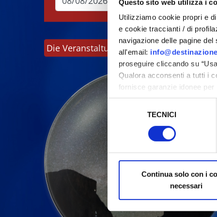
Questo sito web utilizza i c
Utilizziamo cookie propri e di 
e cookie traccianti / di profil
navigazione delle pagine del si
Die Veranstaltungen können sich ändern. B
all'email:
info@destinazione
proseguire cliccando su “Usa 
Qualora acconsenti a tutti i 
fornisce garanzie idonee per 
sicurezza a Tutela dei naviga
Selezione
TECNICI
del
Al fine di revocare il consens
consenso
Policy
Continua solo con i c
necessari