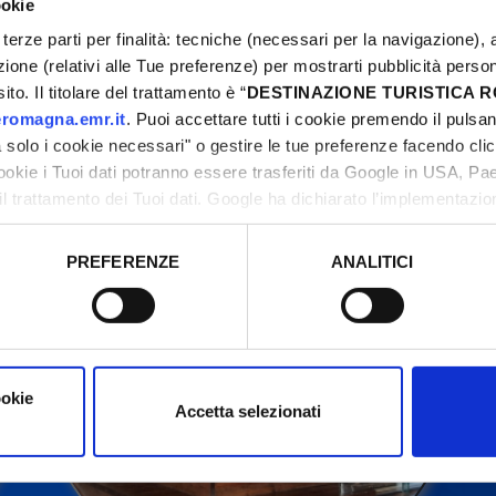
ookie
terze parti per finalità: tecniche (necessari per la navigazione), a
azione (relativi alle Tue preferenze) per mostrarti pubblicità perso
to. Il titolare del trattamento è “
DESTINAZIONE TURISTICA
itte kontaktieren Sie die Organisatoren, bevor Sie vo
romagna.emr.it
. Puoi accettare tutti i cookie premendo il pulsant
solo i cookie necessari" o gestire le tue preferenze facendo cli
cookie i Tuoi dati potranno essere trasferiti da Google in USA, P
il trattamento dei Tuoi dati. Google ha dichiarato l’implementazi
tori, che abbiamo valutato essere sufficienti.
PREFERENZE
ANALITICI
o prestato e visualizzare le informazioni complete sul trattamento
ookie
Accetta selezionati