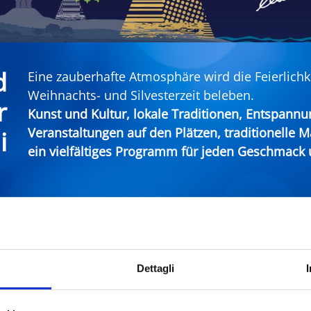
d
Eine zauberhafte Atmosphäre wird die Feierlichk
Weihnachts- und Silvesterzeit beleben.
r
Kunst und Kultur, lokale Traditionen, Entspann
Veranstaltungen auf den Plätzen, traditionelle M
i
ein vielfältiges Programm für jeden Geschmack u
nd Neujahr an der Riviera von Rimini
Dettagli
Stadt
Type