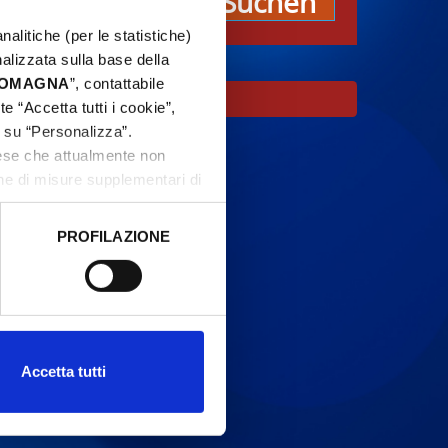
Suchen
nalitiche (per le statistiche)
nalizzata sulla base della
 ROMAGNA
”, contattabile
r Ort sind.
e “Accetta tutti i cookie”,
c su “Personalizza”.
aese che attualmente non
one di misure supplementari di
PROFILAZIONE
 dati clicca qui:
Cookie
Accetta tutti