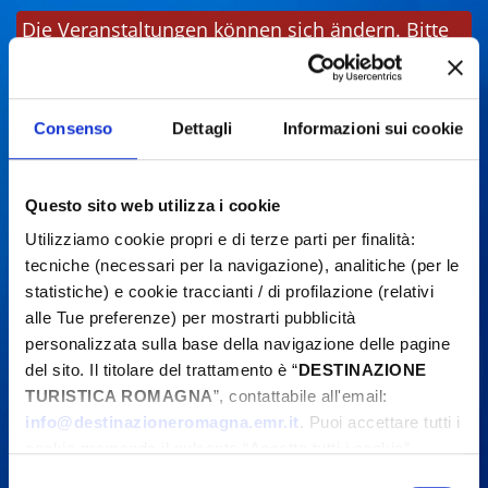
Die Veranstaltungen können sich ändern. Bitte
kontaktieren Sie die Organisatoren, bevor Sie
vor Ort sind.
Consenso
Dettagli
Informazioni sui cookie
Questo sito web utilizza i cookie
Utilizziamo cookie propri e di terze parti per finalità:
tecniche (necessari per la navigazione), analitiche (per le
statistiche) e cookie traccianti / di profilazione (relativi
alle Tue preferenze) per mostrarti pubblicità
personalizzata sulla base della navigazione delle pagine
del sito. Il titolare del trattamento è “
DESTINAZIONE
TURISTICA ROMAGNA
”, contattabile all'email:
info@destinazioneromagna.emr.it
. Puoi accettare tutti i
cookie premendo il pulsante “Accetta tutti i cookie”,
proseguire cliccando su “Usa solo i cookie necessari" o
Selezione