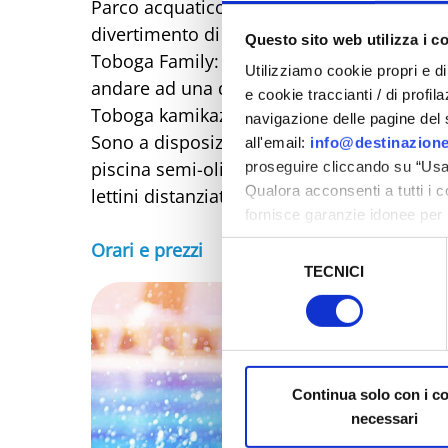
Parco acquatico direttamente sul mare dot
divertimento di grandi e piccoli.
Questo sito web utilizza i c
Toboga Family: scivolo familiare di 10 m d
Utilizziamo cookie propri e di 
andare ad una dolce discesa anche accom
e cookie traccianti / di profil
Toboga kamikaze: scivolo di 12 m d’altezza
navigazione delle pagine del si
Sono a disposizione due confortevoli pisci
all'email:
info@destinazione
piscina semi-olimpionica (25 m), nonché am
proseguire cliccando su “Usa 
Qualora acconsenti a tutti i 
lettini distanziati e colorati ombrelloni.
fornisce garanzie idonee per 
sicurezza a Tutela dei naviga
Orari e prezzi
Selezione
TECNICI
del
Al fine di revocare il consens
consenso
Policy
Continua solo con i c
necessari