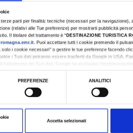
ato di quattro acquascivoli che garantiscono il
ookie
i altezza, dove i bambini possono lasciarsi
terze parti per finalità: tecniche (necessari per la navigazione), a
pagnati da un genitore.
azione (relativi alle Tue preferenze) per mostrarti pubblicità perso
, concepito per ragazzi e bambini oltre i 10 anni.
to. Il titolare del trattamento è “
DESTINAZIONE TURISTICA
ne: una piscina bimbi (da 0 ai 10 anni) ed una
romagna.emr.it
. Puoi accettare tutti i cookie premendo il pulsant
pi spazi relax nei quali rilassarsi con comodi
solo i cookie necessari" o gestire le tue preferenze facendo cli
cookie i Tuoi dati potranno essere trasferiti da Google in USA, P
il trattamento dei Tuoi dati. Google ha dichiarato l’implementazi
tori, che abbiamo valutato essere sufficienti.
PREFERENZE
ANALITICI
o prestato e visualizzare le informazioni complete sul trattamento
ookie
Accetta selezionati