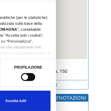
nalitiche (per le statistiche)
nalizzata sulla base della
 ROMAGNA
”, contattabile
e “Accetta tutti i cookie”,
c su “Personalizza”.
aese che attualmente non
one di misure supplementari di
Riccione, (RN)
PROFILAZIONE
Viale Gabriele D'Annunzio, 150
 dati clicca qui:
Cookie
www.beachvillagericcione.it
INFORMAZIONI E PRENOTAZIONI
Accetta tutti
BEACH VILLAGE