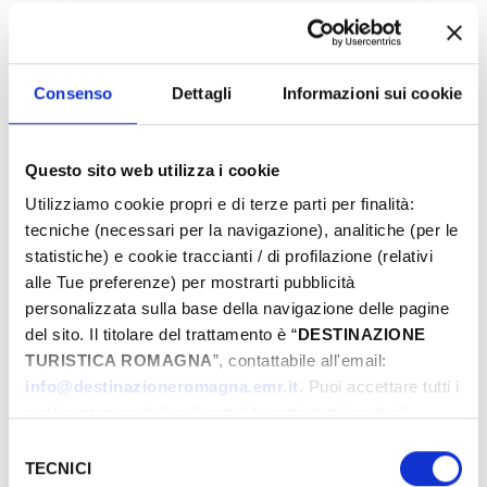
pubblico, ai gruppi e alle scuole.
Per informazioni, calendario completo:
Clicca
qui
Consenso
Dettagli
Informazioni sui cookie
FIABILANDIA - RIMINI
DaL 3 marzo Fiabilandia ti aspetta tutte le
Questo sito web utilizza i cookie
domenica dalle 10:00 alle 17:00. Pronti ad
Utilizziamo cookie propri e di terze parti per finalità:
ospirarvi con le numerose attrazioni, l'area
tecniche (necessari per la navigazione), analitiche (per le
acquatica e spettacoli con grandi novità.
statistiche) e cookie traccianti / di profilazione (relativi
Per informazioni e calendario completo:
Clicca
alle Tue preferenze) per mostrarti pubblicità
qui
personalizzata sulla base della navigazione delle pagine
del sito. Il titolare del trattamento è “
DESTINAZIONE
OLTREMARE - RICCIONE
TURISTICA ROMAGNA
”, contattabile all'email:
info@destinazioneromagna.emr.it
. Puoi accettare tutti i
Dal 28 marzo apertura del parco Oltremare fra
cookie premendo il pulsante “Accetta tutti i cookie”,
emozioni e conoscenza, fra animali e grandi
proseguire cliccando su “Usa solo i cookie necessari" o
Selezione
spazi verdi.
gestire le tue preferenze facendo clic su “Personalizza”.
TECNICI
del
Per informazioni e calendario completo:
Clicca