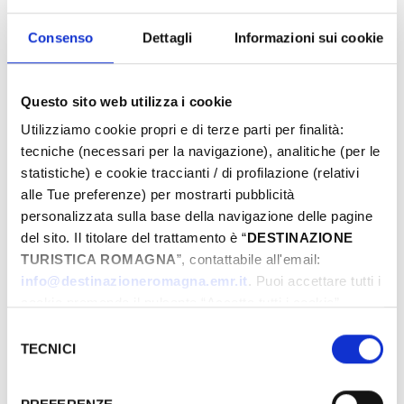
Consenso
Dettagli
Informazioni sui cookie
Questo sito web utilizza i cookie
Utilizziamo cookie propri e di terze parti per finalità:
tecniche (necessari per la navigazione), analitiche (per le
statistiche) e cookie traccianti / di profilazione (relativi
alle Tue preferenze) per mostrarti pubblicità
personalizzata sulla base della navigazione delle pagine
del sito. Il titolare del trattamento è “
DESTINAZIONE
TURISTICA ROMAGNA
”, contattabile all'email:
info@destinazioneromagna.emr.it
. Puoi accettare tutti i
cookie premendo il pulsante “Accetta tutti i cookie”,
proseguire cliccando su “Usa solo i cookie necessari" o
Selezione
gestire le tue preferenze facendo clic su “Personalizza”.
TECNICI
del
Qualora acconsenti a tutti i cookie i Tuoi dati potranno
consenso
essere trasferiti da Google in USA, Paese che