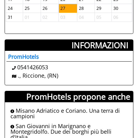
24
25
26
27
28
29
30
31
01
02
03
04
05
06
INFORMAZIONI ­
PromHotels
0541426053
., Riccione, (RN)
PromHotels propone anche
Misano Adriatico e Coriano. Una terra di
campioni
San Giovanni in Marignano e
Montegridolfo. Due dei borghi più belli
d'Italia