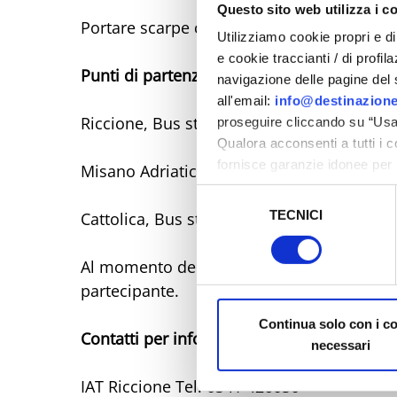
Questo sito web utilizza i c
Portare scarpe comode e una giacchetta (in 
Utilizziamo cookie propri e di 
e cookie traccianti / di profil
Punti di partenza
navigazione delle pagine del si
all'email:
info@destinazione
Riccione, Bus stop via XIX Ottobre
proseguire cliccando su “Usa 
Qualora acconsenti a tutti i 
fornisce garanzie idonee per 
Misano Adriatico, Bus stop 65 Stazione FS
sicurezza a Tutela dei naviga
Selezione
TECNICI
del
Cattolica, Bus stop Acquario Le Navi
Al fine di revocare il consens
consenso
Policy
Al momento della prenotazione, si prega di
partecipante.
Continua solo con i c
Contatti per informazioni
necessari
IAT Riccione Tel. 0541 426050