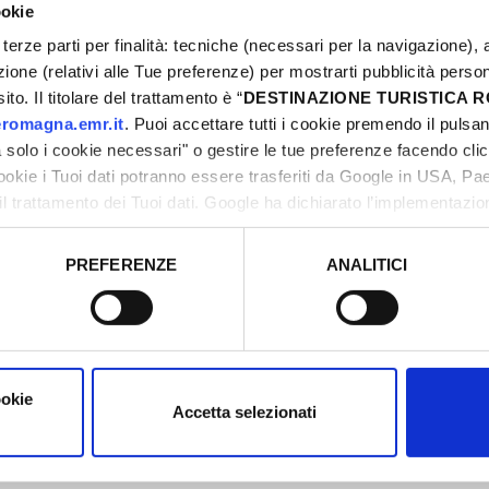
ookie
grotta fa fresco tutto l'anno!)
terze parti per finalità: tecniche (necessari per la navigazione), a
azione (relativi alle Tue preferenze) per mostrarti pubblicità perso
to. Il titolare del trattamento è “
DESTINAZIONE TURISTICA
romagna.emr.it
. Puoi accettare tutti i cookie premendo il pulsant
solo i cookie necessari" o gestire le tue preferenze facendo cli
cookie i Tuoi dati potranno essere trasferiti da Google in USA, P
il trattamento dei Tuoi dati. Google ha dichiarato l’implementazi
tori, che abbiamo valutato essere sufficienti.
PREFERENZE
ANALITICI
o prestato e visualizzare le informazioni complete sul trattamento
 selezionare il punto di pick-up per ogni
ookie
Accetta selezionati