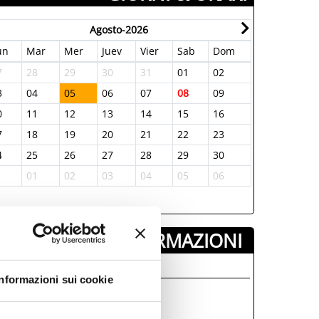
Agosto-2026
un
Mar
Mer
Juev
Vier
Sab
Dom
Lun
Mar
7
28
29
30
31
01
02
31
01
3
04
05
06
07
08
09
07
08
0
11
12
13
14
15
16
14
15
7
18
19
20
21
22
23
21
22
4
25
26
27
28
29
30
28
29
1
01
02
03
04
05
06
05
06
INFORMAZIONI ­
romHotels
Informazioni sui cookie
0541426053
., Riccione, (RN)