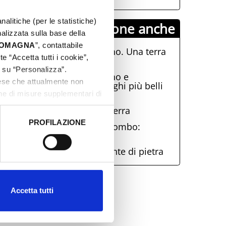
nalitiche (per le statistiche)
PromHotels propone anche
nalizzata sulla base della
 ROMAGNA
”, contattabile
Misano Adriatico e Coriano. Una terra
e “Accetta tutti i cookie”,
di campioni
c su “Personalizza”.
San Giovanni in Marignano e
aese che attualmente non
Montegridolfo. Due dei borghi più belli
d'Italia
one di misure supplementari di
Onferno. Al centro della terra
PROFILAZIONE
Montescudo e Monte Colombo:
 dati clicca qui:
Cookie
Romagna taste and craft
Montefiore Conca. Il gigante di pietra
Accetta tutti