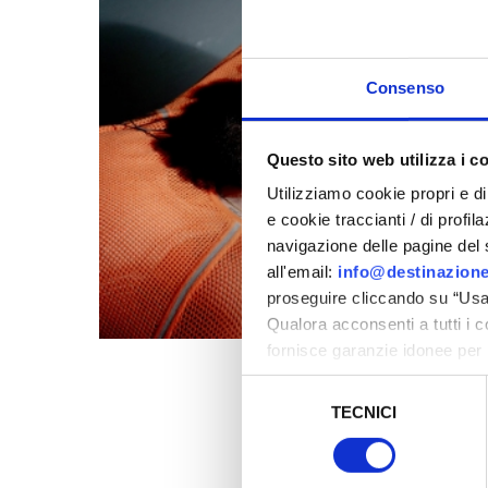
Consenso
Questo sito web utilizza i c
Utilizziamo cookie propri e di 
e cookie traccianti / di profil
navigazione delle pagine del si
all'email:
info@destinazione
proseguire cliccando su “Usa 
Qualora acconsenti a tutti i 
fornisce garanzie idonee per 
sicurezza a Tutela dei naviga
Selezione
TECNICI
del
Al fine di revocare il consens
consenso
Policy