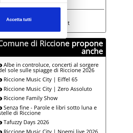
AT Riccione
0541426050
Accetta tutti
iat@comune.riccione.rn.it
Comune di Riccione propone
anche
Albe in controluce, concerti al sorgere
del sole sulle spiagge di Riccione 2026
Riccione Music City | Eiffel 65
Riccione Music City | Zero Assoluto
Riccione Family Show
Senza fine - Parole e libri sotto luna e
stelle di Riccione
Tafuzzy Days 2026
Riccione Music City | Noemi live 2026