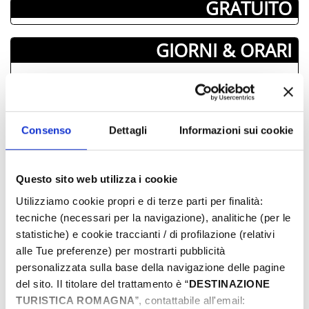
­ GRATUITO
GIORNI & ORARI
Julio-2026
Lun
Mar
Mer
Juev
Vier
Sab
Dom
29
30
01
02
03
04
05
Consenso
Dettagli
Informazioni sui cookie
06
07
08
09
10
11
12
13
14
15
16
17
18
19
Questo sito web utilizza i cookie
20
21
22
23
24
25
26
Utilizziamo cookie propri e di terze parti per finalità:
27
28
29
30
31
01
02
tecniche (necessari per la navigazione), analitiche (per le
03
04
05
06
07
08
09
statistiche) e cookie traccianti / di profilazione (relativi
alle Tue preferenze) per mostrarti pubblicità
personalizzata sulla base della navigazione delle pagine
INFORMAZIONI ­
del sito. Il titolare del trattamento è “
DESTINAZIONE
TURISTICA ROMAGNA
”, contattabile all'email: