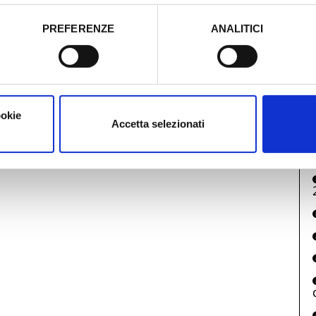
tori, che abbiamo valutato essere sufficienti.
PREFERENZE
ANALITICI
o prestato e visualizzare le informazioni complete sul trattamento
ookie
Accetta selezionati