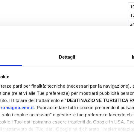
21
13
14
15
16
17
18
19
1
28
20
21
22
23
24
25
26
1
05
27
28
29
30
31
01
02
2
12
03
04
05
06
07
08
09
3
Dettagli
I
ookie
terze parti per finalità: tecniche (necessari per la navigazione), a
azione (relativi alle Tue preferenze) per mostrarti pubblicità perso
to. Il titolare del trattamento è “
DESTINAZIONE TURISTICA
romagna.emr.it
. Puoi accettare tutti i cookie premendo il pulsant
solo i cookie necessari" o gestire le tue preferenze facendo cli
cookie i Tuoi dati potranno essere trasferiti da Google in USA, P
il trattamento dei Tuoi dati. Google ha dichiarato l’implementazi