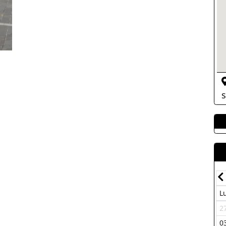
s
Julio-2026
Dom
Lun
Mar
Mer
Juev
Vier
Sab
Dom
L
07
29
30
01
02
03
04
05
2
14
06
07
08
09
10
11
12
0