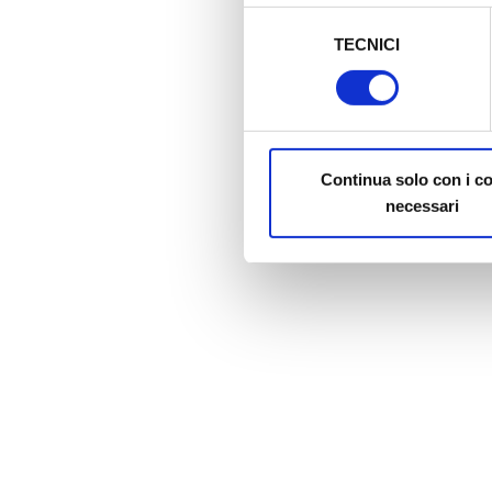
sicurezza a Tutela dei naviga
Selezione
TECNICI
del
Al fine di revocare il consens
consenso
Policy
Continua solo con i c
necessari