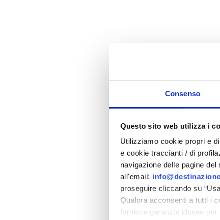
15
16
17
18
19
20
22
23
24
25
26
27
29
30
01
02
03
04
06
07
08
09
10
11
Consenso
Questo sito web utilizza i c
Utilizziamo cookie propri e di 
e cookie traccianti / di profil
navigazione delle pagine del si
all'email:
info@destinazione
proseguire cliccando su “Usa 
Qualora acconsenti a tutti i 
fornisce garanzie idonee per 