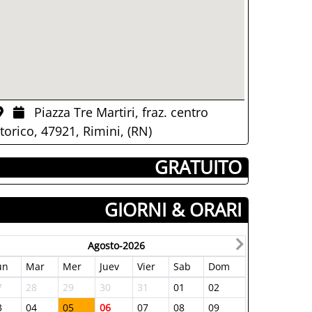
Piazza Tre Martiri, fraz. centro
torico, 47921, Rimini, (RN)
­ GRATUITO
GIORNI & ORARI
Agosto-2026
un
Mar
Mer
Juev
Vier
Sab
Dom
7
28
29
30
31
01
02
3
04
05
06
07
08
09