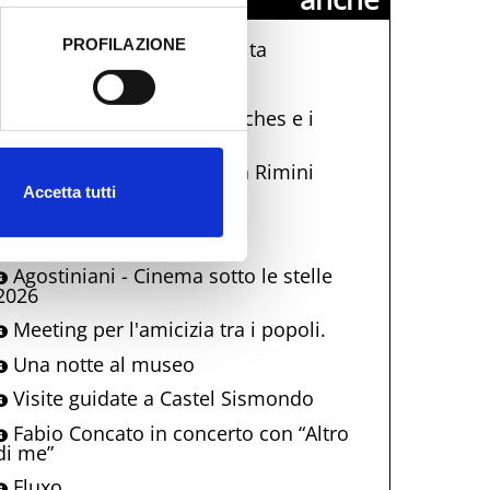
PROFILAZIONE
La Terrazza Della Dolce Vita
 dati clicca qui:
Cookie
Dire, Mare, Mangiare
Una notte al Museo: Eutyches e i
mosaici di età imperiale
Visita di Papa Leone XIV a Rimini
Accetta tutti
La Magnèda
Rimini shopping night
Agostiniani - Cinema sotto le stelle
2026
Meeting per l'amicizia tra i popoli.
Una notte al museo
Visite guidate a Castel Sismondo
Fabio Concato in concerto con “Altro
di me”
Fluxo