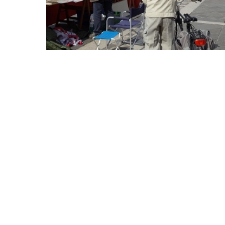
Junio-2026
Lun
Mar
Mer
Juev
Vier
Sab
01
02
03
04
05
06
08
09
10
11
12
13