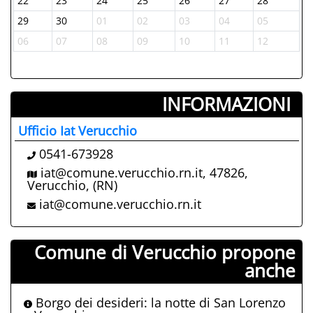
22
23
24
25
26
27
28
29
30
01
02
03
04
05
06
07
08
09
10
11
12
INFORMAZIONI ­
Ufficio Iat Verucchio
0541-673928
iat@comune.verucchio.rn.it, 47826,
Verucchio, (RN)
iat@comune.verucchio.rn.it
Comune di Verucchio propone
anche
Borgo dei desideri: la notte di San Lorenzo