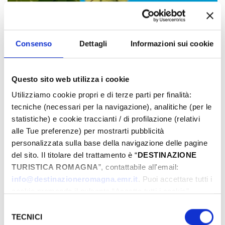
Consenso
Dettagli
Informazioni sui cookie
Questo sito web utilizza i cookie
Utilizziamo cookie propri e di terze parti per finalità:
tecniche (necessari per la navigazione), analitiche (per le
statistiche) e cookie traccianti / di profilazione (relativi
alle Tue preferenze) per mostrarti pubblicità
personalizzata sulla base della navigazione delle pagine
del sito. Il titolare del trattamento è “
DESTINAZIONE
TURISTICA ROMAGNA
”, contattabile all'email:
info@destinazioneromagna.emr.it
. Puoi accettare tutti i
cookie premendo il pulsante “Accetta tutti i cookie”,
proseguire cliccando su “Usa solo i cookie necessari" o
Selezione
gestire le tue preferenze facendo clic su “Personalizza”.
TECNICI
del