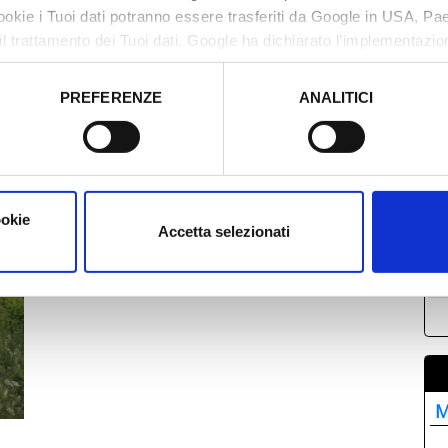
cookie i Tuoi dati potranno essere trasferiti da Google in USA, P
il trattamento dei Tuoi dati. Google ha dichiarato l’implementazi
tori, che abbiamo valutato essere sufficienti.
PREFERENZE
ANALITICI
L
o prestato e visualizzare le informazioni complete sul trattamento
2
0
1
ookie
2
Accetta selezionati
2
0
M