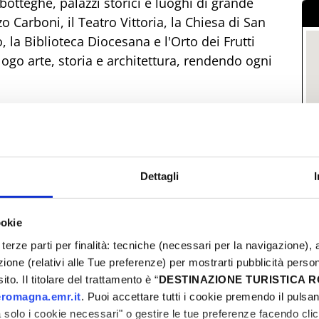
botteghe, palazzi storici e luoghi di grande
zo Carboni, il Teatro Vittoria, la Chiesa di San
, la Biblioteca Diocesana e l'Orto dei Frutti
logo arte, storia e architettura, rendendo ogni
he Fuori Mostra, il programma culturale che
 conferenze, presentazioni editoriali, concerti,
appuntamenti principali figurano la mostra
scita, un'esposizione dedicata alle opere di Ilario
Dettagli
rico-artistico, percorsi narranti, mostre di arte
r valorizzare il patrimonio culturale e il
ookie
terze parti per finalità: tecniche (necessari per la navigazione), a
azione (relativi alle Tue preferenze) per mostrarti pubblicità perso
li Antiquariato: un viaggio tra arte, storia e
to. Il titolare del trattamento è “
DESTINAZIONE TURISTICA
i incontrano, trasformando il borgo in un museo a
romagna.emr.it
. Puoi accettare tutti i cookie premendo il pulsant
a.
solo i cookie necessari" o gestire le tue preferenze facendo cli