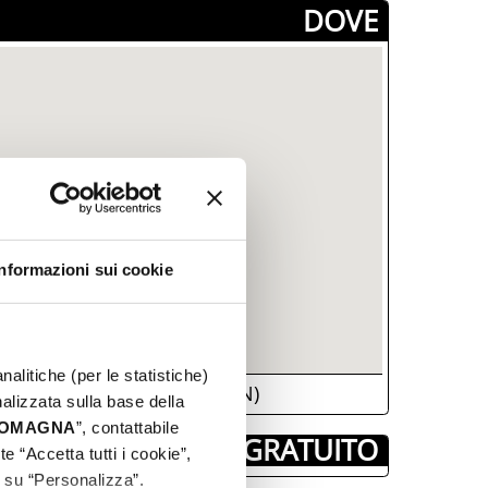
­DOVE
Informazioni sui cookie
nalitiche (per le statistiche)
47864, Pennabilli, (RN)
nalizzata sulla base della
 ROMAGNA
”, contattabile
­ GRATUITO
e “Accetta tutti i cookie”,
c su “Personalizza”.