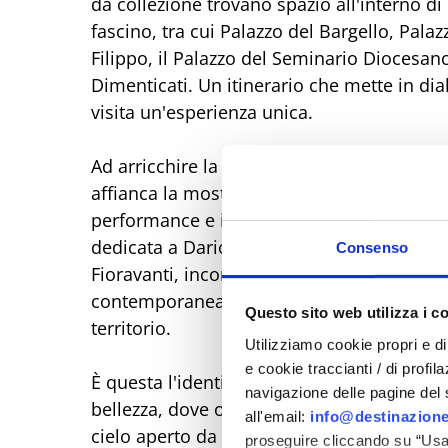
da collezione trovano spazio all'interno di 
fascino, tra cui Palazzo del Bargello, Palaz
Filippo, il Palazzo del Seminario Diocesano
Dimenticati. Un itinerario che mette in dia
visita un'esperienza unica.
Ad arricchire la manifestazione torna anc
affianca la mostra mercato con esposizioni,
performance e itinerari tematici. Tra gli 
dedicata a Dario Fo nel centenario della na
Consenso
Fioravanti, incontri di approfondimento sto
contemporanea e numerosi eventi pensati pe
Questo sito web utilizza i c
territorio.
Utilizziamo cookie propri e di 
e cookie traccianti / di profil
È questa l'identità più autentica di Pennabil
navigazione delle pagine del si
bellezza, dove opere, luoghi e paesaggi s
all'email:
info@destinazione
cielo aperto da vivere e scoprire con calm
proseguire cliccando su “Usa 