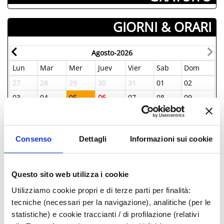
GIORNI & ORARI
Agosto-2026
Lun
Mar
Mer
Juev
Vier
Sab
Dom
27
28
29
30
31
01
02
03
04
05
06
07
08
09
10
11
12
13
14
15
16
17
18
19
20
21
22
23
Consenso
Dettagli
Informazioni sui cookie
24
25
26
27
28
29
30
31
01
02
03
04
05
06
Questo sito web utilizza i cookie
Utilizziamo cookie propri e di terze parti per finalità:
INFORMAZIONI ­
tecniche (necessari per la navigazione), analitiche (per le
statistiche) e cookie traccianti / di profilazione (relativi
IAT BELLARIA INFORMAZIONI ACCOGLIENZA