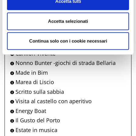
Marina
Accetta tutti
Bff Open Air Cinema Apollo
Un mare di storie
Accetta selezionati
Dove la luce rimane - personale di
Antonella Bertoni
Continua solo con i cookie necessari
WonderWalks - Spettacolo itinerante
Carillon Vivente
Nonno Bunter -giochi di strada Bellaria
Made in Bim
Marea di Liscio
Scritto sulla sabbia
Visita al castello con aperitivo
Energy Boat
Il Gusto del Porto
Estate in musica