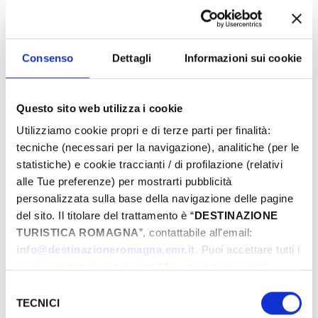
GIORNI & ORARI
Junio-2024
Lun
Mar
Mer
Juev
Vier
Sab
Dom
L
Consenso
Dettagli
Informazioni sui cookie
27
28
29
30
31
01
02
0
03
04
05
06
07
08
09
0
Questo sito web utilizza i cookie
10
11
12
13
14
15
16
1
Utilizziamo cookie propri e di terze parti per finalità:
17
18
19
20
21
22
23
2
tecniche (necessari per la navigazione), analitiche (per le
24
25
26
27
28
29
30
2
statistiche) e cookie traccianti / di profilazione (relativi
01
02
03
04
05
06
07
0
alle Tue preferenze) per mostrarti pubblicità
personalizzata sulla base della navigazione delle pagine
del sito. Il titolare del trattamento è “
DESTINAZIONE
TURISTICA ROMAGNA
”, contattabile all'email:
INFORMAZIONI ­
info@destinazioneromagna.emr.it
. Puoi accettare tutti i
cookie premendo il pulsante “Accetta tutti i cookie”,
IAT Riccione
proseguire cliccando su “Usa solo i cookie necessari" o
Selezione
0541426050
gestire le tue preferenze facendo clic su “Personalizza”.
TECNICI
del
iat@comune.riccione.rn.it
Qualora acconsenti a tutti i cookie i Tuoi dati potranno