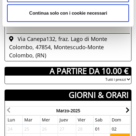
Continua solo con i cookie necessari
Via Canepa132, fraz. Lago di Monte
Colombo, 47854, Montescudo-Monte
Colombo, (RN)
­ A PARTIRE DA 10.00 €
­Tutti i prezzi
GIORNI & ORARI
Marzo-2025
Lun
Mar
Mer
Juev
Vier
Sab
Dom
L
24
25
26
27
28
01
02
3