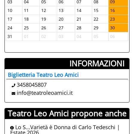
03
04
05
06
07
08
09
0
10
11
12
13
14
15
16
1
17
18
19
20
21
22
23
2
24
25
26
27
28
29
30
2
31
01
02
03
04
05
06
0
INFORMAZIONI ­
Biglietteria Teatro Leo Amici
3458045807
info@teatroleoamici.it
Teatro Leo Amici propone anche
Lo S...Varietà è Donna di Carlo Tedeschi |
Estate 2026