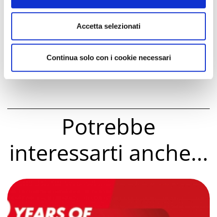
Arena della Regina 2026: i concerti
dell’estate a Cattolica
Accetta selezionati
100 anni di Ducati: dalla Mototemporada
alla Superbike
Continua solo con i cookie necessari
ANTìCatt
Potrebbe
interessarti anche...