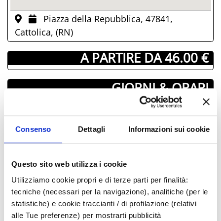
Piazza della Repubblica, 47841,
Cattolica, (RN)
­ A PARTIRE DA 46.00 €
GIORNI & ORARI
Agosto-2025
Lun
Mar
Mer
Juev
Vier
Sab
Dom
Consenso
Dettagli
Informazioni sui cookie
28
29
30
31
01
02
03
04
05
06
07
08
09
10
Questo sito web utilizza i cookie
11
12
13
14
15
16
17
Utilizziamo cookie propri e di terze parti per finalità:
18
19
20
21
22
23
24
tecniche (necessari per la navigazione), analitiche (per le
25
26
27
28
29
30
31
statistiche) e cookie traccianti / di profilazione (relativi
01
02
03
04
05
06
07
alle Tue preferenze) per mostrarti pubblicità