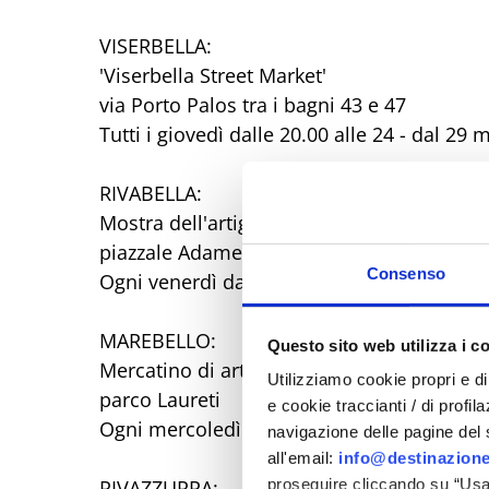
VISERBELLA:
'Viserbella Street Market'
via Porto Palos tra i bagni 43 e 47
Tutti i giovedì dalle 20.00 alle 24 - dal 29
RIVABELLA:
Mostra dell'artigianato 'Hand Made. Con l
piazzale Adamello
Consenso
Ogni venerdì dalle 18 alle 23,30 – dal 13 
MAREBELLO:
Questo sito web utilizza i c
Mercatino di artigianato e collezionismo
Utilizziamo cookie propri e di 
parco Laureti
e cookie traccianti / di profil
Ogni mercoledì dalle 17 alle 24 - dal 6 lug
navigazione delle pagine del si
all'email:
info@destinazione
proseguire cliccando su “Usa 
RIVAZZURRA: