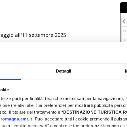
L
 maggio all'11 settembre 2025
2
0
1
e Mani’
1
Dettagli
2
giugno al 5 settembre 2025
0
ookie
terze parti per finalità: tecniche (necessari per la navigazione), a
azione (relativi alle Tue preferenze) per mostrarti pubblicità perso
lio al 10 settembre 2025
to. Il titolare del trattamento è “
DESTINAZIONE TURISTICA
I
romagna.emr.it
. Puoi accettare tutti i cookie premendo il pulsant
solo i cookie necessari" o gestire le tue preferenze facendo cli