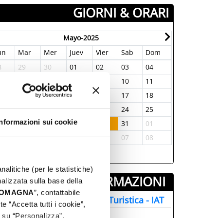
GIORNI & ORARI
Mayo-2025
un
Mar
Mer
Juev
Vier
Sab
Dom
Lun
Mar
8
29
30
01
02
03
04
26
27
5
06
07
08
09
10
11
02
03
2
13
14
15
16
17
18
09
10
9
20
21
22
23
24
25
16
17
Informazioni sui cookie
6
27
28
29
30
31
01
23
24
2
03
04
05
06
07
08
30
01
nalitiche (per le statistiche)
INFORMAZIONI ­
nalizzata sulla base della
 ROMAGNA
”, contattabile
nformazione e Accoglienza Turistica - IAT
e “Accetta tutti i cookie”,
+39 0541.51441
c su “Personalizza”.