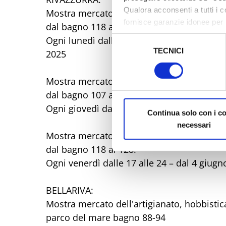
Qualora acconsenti a tutti i 
Mostra mercato dell'artigianato, hobbistic
fornisce garanzie idonee per 
dal bagno 118 al 128
sicurezza a Tutela dei naviga
Ogni lunedì dalle 17 alle 24 - dal 9 giugno
Selezione
TECNICI
del
2025
Al fine di revocare il consens
consenso
Policy
Mostra mercato dell'artigianato, hobbistic
dal bagno 107 al 111
Ogni giovedì dalle 17 alle 24 dal 3 giugno 
Continua solo con i c
necessari
Mostra mercato dell'artigianato, hobbistic
dal bagno 118 al 128.
Ogni venerdì dalle 17 alle 24 – dal 4 giug
BELLARIVA:
Mostra mercato dell'artigianato, hobbistic
parco del mare bagno 88-94