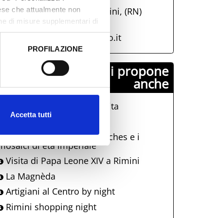
aese che attualmente non
Parco Fellini, 47921, Rimini, (RN)
one di misure supplementari di
info@visitrimini.com
http://www.riminiturismo.it
PROFILAZIONE
 dati clicca qui:
Cookie
Comune di Rimini propone
anche
La Terrazza Della Dolce Vita
Accetta tutti
Dire, Mare, Mangiare
Una notte al Museo: Eutyches e i
mosaici di età imperiale
Visita di Papa Leone XIV a Rimini
La Magnèda
Artigiani al Centro by night
Rimini shopping night