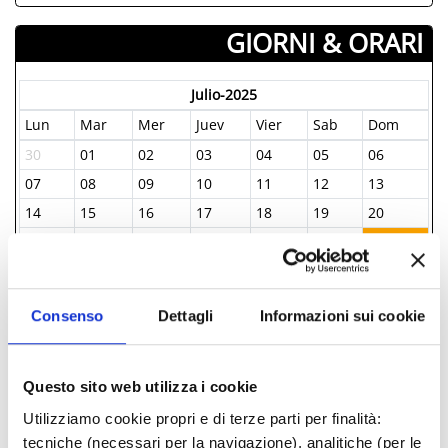
GIORNI & ORARI
Julio-2025
Lun
Mar
Mer
Juev
Vier
Sab
Dom
30
01
02
03
04
05
06
07
08
09
10
11
12
13
14
15
16
17
18
19
20
21
22
23
24
25
26
27
28
29
30
31
01
02
03
04
05
06
07
08
09
10
Consenso
Dettagli
Informazioni sui cookie
INFORMAZIONI ­
Questo sito web utilizza i cookie
Utilizziamo cookie propri e di terze parti per finalità:
IAT Riccione
tecniche (necessari per la navigazione), analitiche (per le