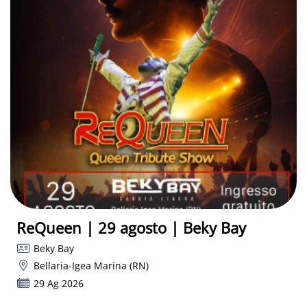
ReQueen | 29 agosto | Beky Bay
Beky Bay
Bellaria-Igea Marina (RN)
29 Ag 2026