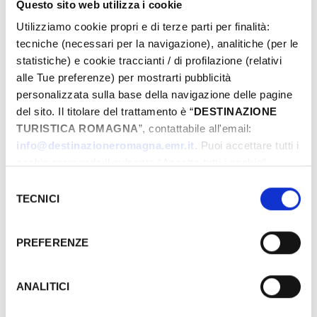
Questo sito web utilizza i cookie
Utilizziamo cookie propri e di terze parti per finalità:
tecniche (necessari per la navigazione), analitiche (per le
statistiche) e cookie traccianti / di profilazione (relativi
alle Tue preferenze) per mostrarti pubblicità
personalizzata sulla base della navigazione delle pagine
del sito. Il titolare del trattamento è “
DESTINAZIONE
TURISTICA ROMAGNA
”, contattabile all'email:
info@destinazioneromagna.emr.it
. Puoi accettare tutti i
Gli eventi potrebbero subire variazioni,
cookie premendo il pulsante “Accetta tutti i cookie”,
contattare sempre gli organizzatori prima di
proseguire cliccando su “Usa solo i cookie necessari" o
Selezione
gestire le tue preferenze facendo clic su “Personalizza”.
recarsi in loco.
TECNICI
del
Qualora acconsenti a tutti i cookie i Tuoi dati potranno
consenso
essere trasferiti da Google in USA, Paese che
LINK ALL'EVENTO
PREFERENZE
attualmente non fornisce garanzie idonee per il
trattamento dei Tuoi dati. Google ha dichiarato
­DOVE
l’implementazione di misure supplementari di sicurezza a
ANALITICI
Tutela dei navigatori, che abbiamo valutato essere
sufficienti.