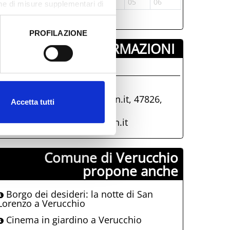
0
01
02
03
04
05
06
one di misure supplementari di
PROFILAZIONE
 dati clicca qui:
Cookie
INFORMAZIONI ­
fficio Iat Verucchio
0541-673928
iat@comune.verucchio.rn.it, 47826,
Accetta tutti
Verucchio, (RN)
iat@comune.verucchio.rn.it
Comune di Verucchio
propone anche
Borgo dei desideri: la notte di San
Lorenzo a Verucchio
Cinema in giardino a Verucchio