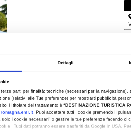
V
Dettagli
L
ookie
2
terze parti per finalità: tecniche (necessari per la navigazione), a
0
azione (relativi alle Tue preferenze) per mostrarti pubblicità perso
to. Il titolare del trattamento è “
DESTINAZIONE TURISTICA
0
romagna.emr.it
. Puoi accettare tutti i cookie premendo il pulsant
1
solo i cookie necessari" o gestire le tue preferenze facendo cli
2
cookie i Tuoi dati potranno essere trasferiti da Google in USA, P