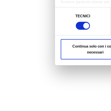
fornisce garanzie idonee per 
sicurezza a Tutela dei naviga
Selezione
TECNICI
del
Al fine di revocare il consens
consenso
Policy
Continua solo con i c
necessari