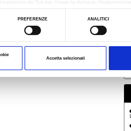
3
il trattamento dei Tuoi dati. Google ha dichiarato l’implementazi
tori, che abbiamo valutato essere sufficienti.
PREFERENZE
ANALITICI
o prestato e visualizzare le informazioni complete sul trattamento
U
ookie
Accetta selezionati