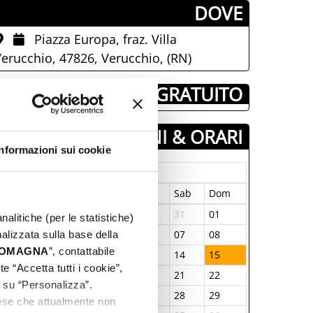
­DOVE
Piazza Europa, fraz. Villa
erucchio, 47826, Verucchio, (RN)
­ GRATUITO
GIORNI & ORARI
Informazioni sui cookie
Junio-2025
un
Mar
Mer
Juev
Vier
Sab
Dom
6
27
28
29
30
31
01
nalitiche (per le statistiche)
2
03
04
05
06
07
08
nalizzata sulla base della
 ROMAGNA
”, contattabile
9
10
11
12
13
14
15
e “Accetta tutti i cookie”,
6
17
18
19
20
21
22
c su “Personalizza”.
3
24
25
26
27
28
29
aese che attualmente non