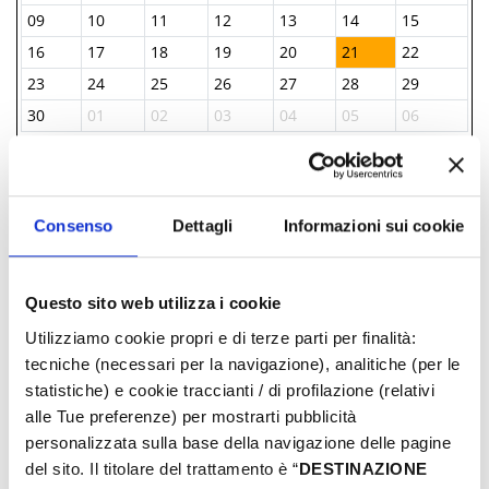
09
10
11
12
13
14
15
16
17
18
19
20
21
22
23
24
25
26
27
28
29
30
01
02
03
04
05
06
INFORMAZIONI ­
Consenso
Dettagli
Informazioni sui cookie
IAT BELLARIA INFORMAZIONI ACCOGLIENZA
TURISTICA
Questo sito web utilizza i cookie
+39 0541 343808
iat@comune.bellaria-igea-marina.rn.it
Utilizziamo cookie propri e di terze parti per finalità:
tecniche (necessari per la navigazione), analitiche (per le
statistiche) e cookie traccianti / di profilazione (relativi
Comune di Bellaria Igea Marina
alle Tue preferenze) per mostrarti pubblicità
propone anche
personalizzata sulla base della navigazione delle pagine
del sito. Il titolare del trattamento è “
DESTINAZIONE