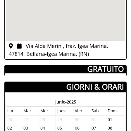
Via Alda Merini, fraz. Igea Marina,
47814, Bellaria-Igea Marina, (RN)
­ GRATUITO
GIORNI & ORARI
Junio-2025
Lun
Mar
Mer
Juev
Vier
Sab
Dom
26
27
28
29
30
31
01
02
03
04
05
06
07
08