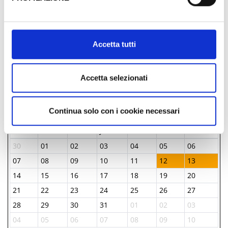
Via Guglielmo Marconi, 8, 47863,
Al fine di revocare il consenso prestato e visualizzare le
Novafeltria, (RN)
informazioni complete sul trattamento dati clicca qui:
Cookie Policy
­ A PARTIRE DA 16.50 €
Accetta tutti
­Tutti i prezzi
Accetta selezionati
GIORNI & ORARI
Continua solo con i cookie necessari
Julio-2025
Lun
Mar
Mer
Juev
Vier
Sab
Dom
30
01
02
03
04
05
06
07
08
09
10
11
12
13
14
15
16
17
18
19
20
21
22
23
24
25
26
27
28
29
30
31
01
02
03
04
05
06
07
08
09
10