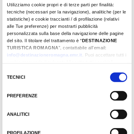
recarsi in loco.
Utilizziamo cookie propri e di terze parti per finalità:
tecniche (necessari per la navigazione), analitiche (per le
PRENOTA
statistiche) e cookie traccianti / di profilazione (relativi
alle Tue preferenze) per mostrarti pubblicità
personalizzata sulla base della navigazione delle pagine
­DOVE
del sito. Il titolare del trattamento è “
DESTINAZIONE
TURISTICA ROMAGNA
”, contattabile all'email:
info@destinazioneromagna.emr.it
. Puoi accettare tutti i
cookie premendo il pulsante “Accetta tutti i cookie”,
proseguire cliccando su “Usa solo i cookie necessari" o
Selezione
gestire le tue preferenze facendo clic su “Personalizza”.
TECNICI
del
Qualora acconsenti a tutti i cookie i Tuoi dati potranno
consenso
essere trasferiti da Google in USA, Paese che
PREFERENZE
attualmente non fornisce garanzie idonee per il
trattamento dei Tuoi dati. Google ha dichiarato
l’implementazione di misure supplementari di sicurezza a
ANALITICI
Tutela dei navigatori, che abbiamo valutato essere
sufficienti.
PROFILAZIONE