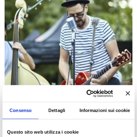
Consenso
Dettagli
Informazioni sui cookie
Gli eventi potrebbero subire variazioni,
contattare sempre gli organizzatori prima di
Questo sito web utilizza i cookie