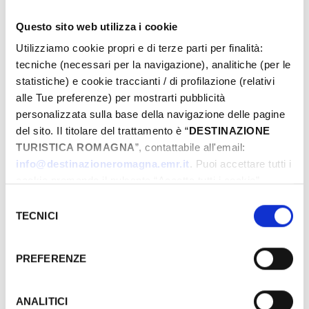
Questo sito web utilizza i cookie
Utilizziamo cookie propri e di terze parti per finalità:
tecniche (necessari per la navigazione), analitiche (per le
statistiche) e cookie traccianti / di profilazione (relativi
alle Tue preferenze) per mostrarti pubblicità
personalizzata sulla base della navigazione delle pagine
del sito. Il titolare del trattamento è “
DESTINAZIONE
TURISTICA ROMAGNA
”, contattabile all'email:
info@destinazioneromagna.emr.it
. Puoi accettare tutti i
cookie premendo il pulsante “Accetta tutti i cookie”,
proseguire cliccando su “Usa solo i cookie necessari" o
Selezione
via Piane 100, 47853, Coriano, (RN)
gestire le tue preferenze facendo clic su “Personalizza”.
TECNICI
del
Qualora acconsenti a tutti i cookie i Tuoi dati potranno
consenso
­ A PARTIRE DA 8.00 €
essere trasferiti da Google in USA, Paese che
PREFERENZE
attualmente non fornisce garanzie idonee per il
GIORNI & ORARI
trattamento dei Tuoi dati. Google ha dichiarato
l’implementazione di misure supplementari di sicurezza a
ANALITICI