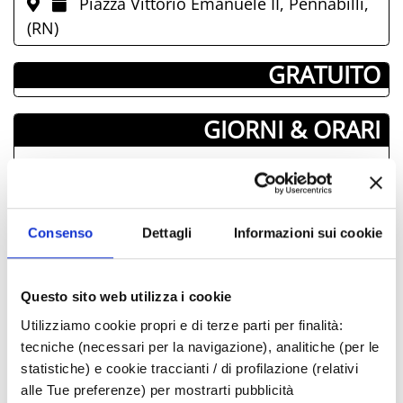
Piazza Vittorio Emanuele II, Pennabilli,
(RN)
­ GRATUITO
GIORNI & ORARI
Agosto-2025
Lun
Mar
Mer
Juev
Vier
Sab
Dom
28
29
30
31
01
02
03
Consenso
Dettagli
Informazioni sui cookie
04
05
06
07
08
09
10
11
12
13
14
15
16
17
Questo sito web utilizza i cookie
18
19
20
21
22
23
24
Utilizziamo cookie propri e di terze parti per finalità:
25
26
27
28
29
30
31
tecniche (necessari per la navigazione), analitiche (per le
01
02
03
04
05
06
07
statistiche) e cookie traccianti / di profilazione (relativi
alle Tue preferenze) per mostrarti pubblicità