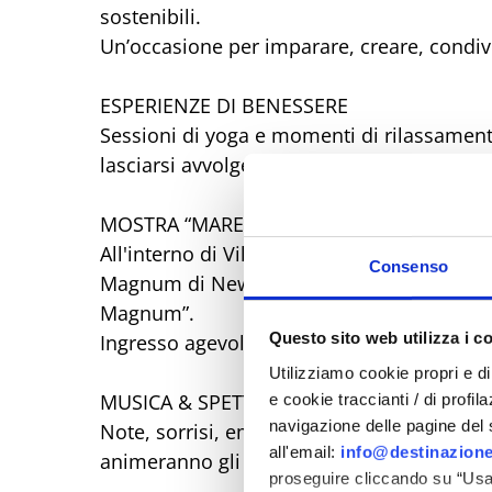
sostenibili.
Un’occasione per imparare, creare, condiv
ESPERIENZE DI BENESSERE
Sessioni di yoga e momenti di rilassamento 
lasciarsi avvolgere dalla quiete del parco.
MOSTRA “MARE MAGNUM”
All'interno di Villa Mussolini, percorso fot
Consenso
Magnum di New York che celebra la potenz
Magnum”.
Questo sito web utilizza i c
Ingresso agevolato per il pubblico Wanderl
Utilizziamo cookie propri e di 
MUSICA & SPETTACOLI ITINERANTI
e cookie traccianti / di profil
navigazione delle pagine del si
Note, sorrisi, emozioni sotto il cielo d’es
all'email:
info@destinazione
animeranno gli angoli più suggestivi del g
proseguire cliccando su “Usa 