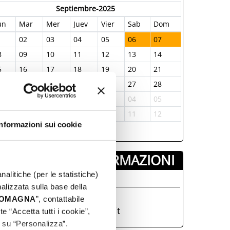
Septiembre-2025
un
Mar
Mer
Juev
Vier
Sab
Dom
1
02
03
04
05
06
07
8
09
10
11
12
13
14
5
16
17
18
19
20
21
2
23
24
25
26
27
28
9
30
01
02
03
04
05
6
07
08
09
10
11
12
Informazioni sui cookie
INFORMAZIONI ­
nalitiche (per le statistiche)
AT Riccione
nalizzata sulla base della
0541426050
 ROMAGNA
”, contattabile
iat@comune.riccione.rn.it
e “Accetta tutti i cookie”,
c su “Personalizza”.