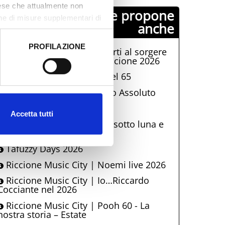
aese che attualmente non
Comune di Riccione propone
one di misure supplementari di
anche
PROFILAZIONE
Albe in controluce, concerti al sorgere
 dati clicca qui:
Cookie
del sole sulle spiagge di Riccione 2026
Riccione Music City | Eiffel 65
Riccione Music City | Zero Assoluto
Riccione Family Show
Accetta tutti
Senza fine - Parole e libri sotto luna e
stelle di Riccione
Tafuzzy Days 2026
Riccione Music City | Noemi live 2026
Riccione Music City | Io…Riccardo
Cocciante nel 2026
Riccione Music City | Pooh 60 - La
nostra storia – Estate