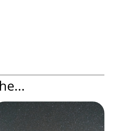
he...