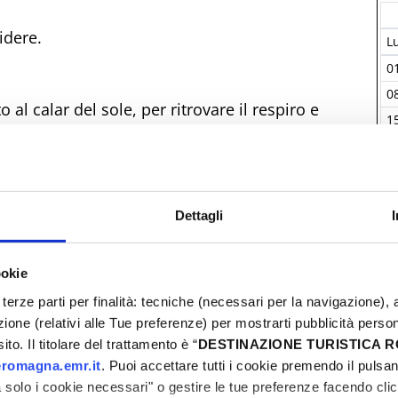
idere.
L
0
0
al calar del sole, per ritrovare il respiro e
1
2
2
0
ografico con i grandi fotografi dall'agenzia
Dettagli
a e la bellezza del mare con la mostra “Mare
ookie
ust: 10€ (anziché 12€).
terze parti per finalità: tecniche (necessari per la navigazione), a
I
azione (relativi alle Tue preferenze) per mostrarti pubblicità perso
to. Il titolare del trattamento è “
DESTINAZIONE TURISTICA
tate. Performance per adulti e bambini
romagna.emr.it
. Puoi accettare tutti i cookie premendo il pulsant
iardino, per regalare magia ad ogni ora.
solo i cookie necessari" o gestire le tue preferenze facendo cli