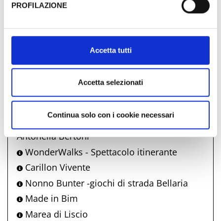
PROFILAZIONE
Onde di Vino
Al fine di revocare il consenso prestato e visualizzare le
Messa Rock
informazioni complete sul trattamento dati clicca qui:
Mercoledì a Casa di Alfredo
Cookie Policy
Accetta tutti
Giro d'estate della Borgata Vecchia
Nonno Bunter - Giochi di strada Igea
Marina
Accetta selezionati
Bff Open Air Cinema Apollo
Un mare di storie
Continua solo con i cookie necessari
Dove la luce rimane - personale di
Antonella Bertoni
WonderWalks - Spettacolo itinerante
Carillon Vivente
Nonno Bunter -giochi di strada Bellaria
Made in Bim
Marea di Liscio