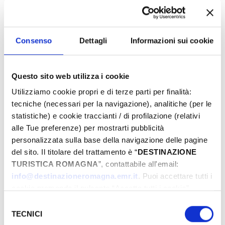
Consenso
Dettagli
Informazioni sui cookie
Questo sito web utilizza i cookie
Utilizziamo cookie propri e di terze parti per finalità:
tecniche (necessari per la navigazione), analitiche (per le
statistiche) e cookie traccianti / di profilazione (relativi
alle Tue preferenze) per mostrarti pubblicità
Via Daniele Felici, Santarcangelo di
personalizzata sulla base della navigazione delle pagine
Romagna, (RN)
del sito. Il titolare del trattamento è “
DESTINAZIONE
TURISTICA ROMAGNA
”, contattabile all'email:
­ GRATUITO
info@destinazioneromagna.emr.it
. Puoi accettare tutti i
cookie premendo il pulsante “Accetta tutti i cookie”,
proseguire cliccando su “Usa solo i cookie necessari" o
Selezione
GIORNI & ORARI
gestire le tue preferenze facendo clic su “Personalizza”.
TECNICI
del
Qualora acconsenti a tutti i cookie i Tuoi dati potranno