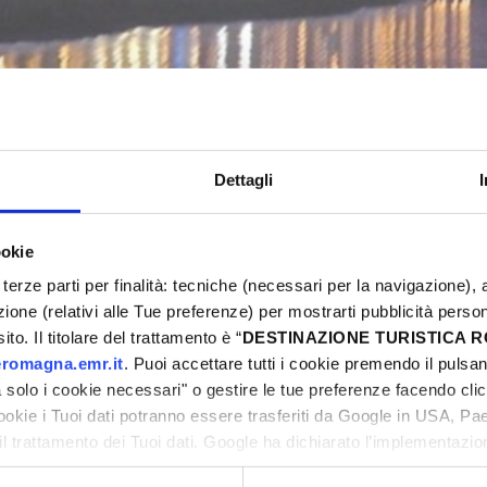
FIESTA! MUSIC & FOOD
Bellaria-Igea Marina
Dettagli
ookie
6
Non perdere l'occasione di vivere una Pasqua in
terze parti per finalità: tecniche (necessari per la navigazione), a
weekend ricco di eventi, sport, street food, musi
azione (relativi alle Tue preferenze) per mostrarti pubblicità perso
ni
proposte e preparati a vivere emozioni uniche.
to. Il titolare del trattamento è “
DESTINAZIONE TURISTICA
romagna.emr.it
. Puoi accettare tutti i cookie premendo il pulsant
solo i cookie necessari" o gestire le tue preferenze facendo cli
cookie i Tuoi dati potranno essere trasferiti da Google in USA, P
il trattamento dei Tuoi dati. Google ha dichiarato l’implementazi
tori, che abbiamo valutato essere sufficienti.