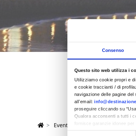
Consenso
Questo sito web utilizza i c
Pasqua 202
Utilizziamo cookie propri e di 
e cookie traccianti / di profil
nella provincia di Rimi
navigazione delle pagine del si
all'email:
info@destinazione
proseguire cliccando su “Usa 
Qualora acconsenti a tutti i 
fornisce garanzie idonee per 
Eventi di Pasqua Riviera Rimini
sicurezza a Tutela dei naviga
Selezione