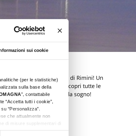
Informazioni sui cookie
dimenticabile sulla Riviera di Rimini! Un
nalitiche (per le statistiche)
ca e mercatini ti aspetta. Scopri tutte le
nalizzata sulla base della
 Prenota ora la tua Pasqua da sogno!
 ROMAGNA
”, contattabile
e “Accetta tutti i cookie”,
c su “Personalizza”.
aese che attualmente non
one di misure supplementari di