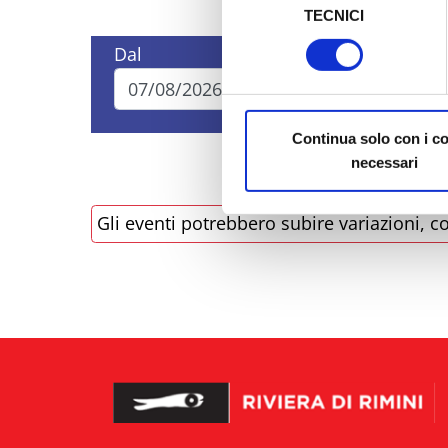
TECNICI
del
Al fine di revocare il consens
consenso
Dal
A
Policy
Continua solo con i c
necessari
Gli eventi potrebbero subire variazioni, co